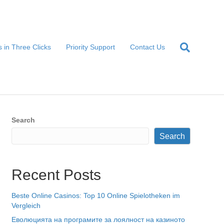
 in Three Clicks
Priority Support
Contact Us
Search
Search
Recent Posts
Beste Online Casinos: Top 10 Online Spielotheken im
Vergleich
Еволюцията на програмите за лоялност на казиното