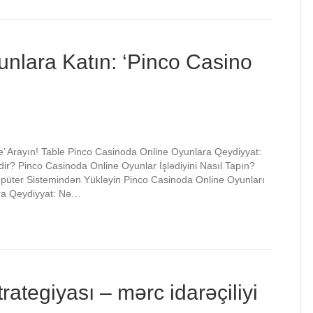
nlara Katın: ‘Pinco Casino
e’ Arayın! Table Pinco Casinoda Online Oyunlara Qeydiyyat:
r? Pinco Casinoda Online Oyunlar İşlədiyini Nasıl Tapın?
püter Sistemindən Yükləyin Pinco Casinoda Online Oyunları
ra Qeydiyyat: Nə…
rategiyası – mərc idarəçiliyi