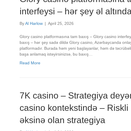
interfeysi – hər şey əl altınd
By
Al Harlow
|
April 25, 2026
Glory casino platformasına tam baxış – Glory casino interfey
baxış – hər şey sadə dildə Glory casino, Azərbaycanda onla
platformadır. Burada həm yeni başlayanlar, həm də təcrübəl
başa anlamaq istəyirsinizsə, bu baxış…
Read More
7K casino – Strategiya dey
casino kontekstində – Riskli
əksinə olan strategiya