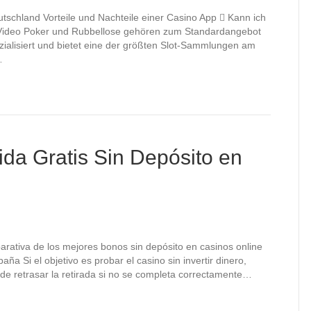
eutschland Vorteile und Nachteile einer Casino App ⃣ Kann ich
h Video Poker und Rubbellose gehören zum Standardangebot
ezialisiert und bietet eine der größten Slot-Sammlungen am
…
da Gratis Sin Depósito en
ativa de los mejores bonos sin depósito en casinos online
 Si el objetivo es probar el casino sin invertir dinero,
ede retrasar la retirada si no se completa correctamente…