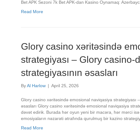
Bet APK Sezoni 7k Bet APK-dan Kasino Oynamaq: Azerba
Read More
Glory casino xəritəsində em
strategiyası – Glory casino
strategiyasının əsasları
By
Al Harlow
|
April 25, 2026
Glory casino xəritəsində emosional naviqasiya strategiyası 
əsasları Glory casino xəritəsində emosional naviqasiya stra
dəvət edirik. Burada hər oyun yeni bir macəra, hər mərci isə 
emosiyaların nəzarəti ətrafında qurulmuş bir kazino strategi
Read More