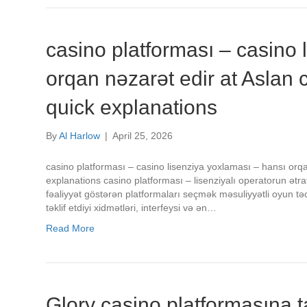
casino platforması – casino 
orqan nəzarət edir at Aslan c
quick explanations
By
Al Harlow
|
April 25, 2026
casino platforması – casino lisenziya yoxlaması – hansı orqan
explanations casino platforması – lisenziyalı operatorun ətr
fəaliyyət göstərən platformaları seçmək məsuliyyətli oyun təc
təklif etdiyi xidmətləri, interfeysi və ən…
Read More
Glory casino platformasına 