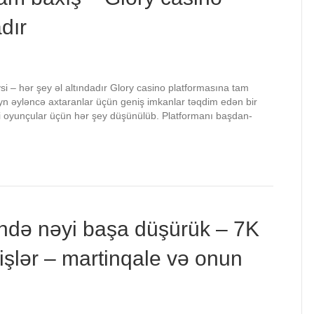
adır
si – hər şey əl altındadır Glory casino platformasına tam
yn əyləncə axtaranlar üçün geniş imkanlar təqdim edən bir
i oyunçular üçün hər şey düşünülüb. Platformanı başdan-
əndə nəyi başa düşürük – 7K
 işlər – martinqale və onun