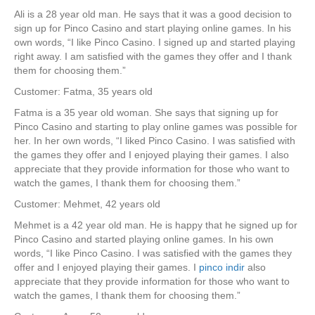
Ali is a 28 year old man. He says that it was a good decision to
sign up for Pinco Casino and start playing online games. In his
own words, “I like Pinco Casino. I signed up and started playing
right away. I am satisfied with the games they offer and I thank
them for choosing them.”
Customer: Fatma, 35 years old
Fatma is a 35 year old woman. She says that signing up for
Pinco Casino and starting to play online games was possible for
her. In her own words, “I liked Pinco Casino. I was satisfied with
the games they offer and I enjoyed playing their games. I also
appreciate that they provide information for those who want to
watch the games, I thank them for choosing them.”
Customer: Mehmet, 42 years old
Mehmet is a 42 year old man. He is happy that he signed up for
Pinco Casino and started playing online games. In his own
words, “I like Pinco Casino. I was satisfied with the games they
offer and I enjoyed playing their games. I
pinco indir
also
appreciate that they provide information for those who want to
watch the games, I thank them for choosing them.”