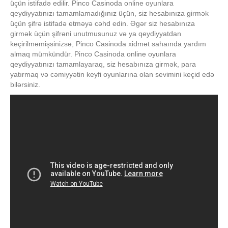
üçün istifadə edilir. Pinco Casinoda online oyunlara
qeydiyyatınızı tamamlamadığınız üçün, siz hesabınıza girmək
üçün şifrə istifadə etməyə cəhd edin. Əgər siz hesabınıza
girmək üçün şifrəni unutmusunuz və ya qeydiyyatdan
keçirilməmişsinizsə, Pinco Casinoda xidmət sahaında yardım
almaq mümkündür. Pinco Casinoda online oyunlara
qeydiyyatınızı tamamlayaraq, siz hesabınıza girmək, para
yatırmaq və cəmiyyətin keyfi oyunlarına olan sevimini keçid edə
bilərsiniz.