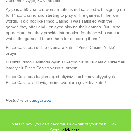
Customer: Ayşe, 50 years old
Ayşe is a 50 year old woman. She is not satisfied with signing up
for Pinco Casino and starting to play online games. In her own
words, “I did not like Pinco Casino. I was satisfied with the
games they offer and I enjoyed playing their games. But I also
appreciate that they provide information for those who want to
watch the games, I thank them for choosing them.”
Pinco Casinoda online oyunlara katın: “Pinco Casino Yükle”
arayın!
Bu sizin Pinco Casinoda oyunlar keçirdiniz mi ilk defa? Yüklemek
istədiyiniz Pinco Casino yazınızı arayın!
Pinco Casinoda başlamaq istədiyiniz heç bir sevfəliyyət yok.
Pinco Casino yükləyib, online oyunlara çevikliklə katın!
Posted in
Uncategorized
To learn how you can become an owner of your own Click IT
Store,
click here
.