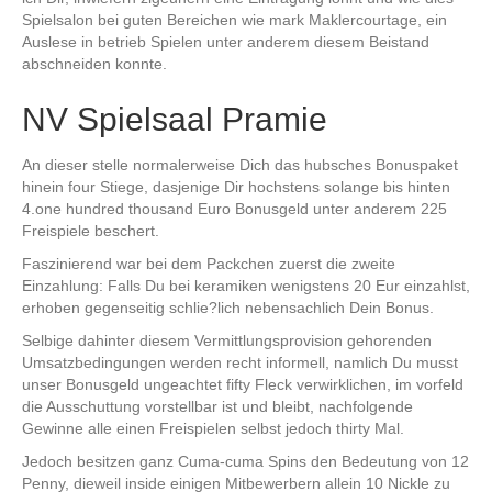
Spielsalon bei guten Bereichen wie mark Maklercourtage, ein
Auslese in betrieb Spielen unter anderem diesem Beistand
abschneiden konnte.
NV Spielsaal Pramie
An dieser stelle normalerweise Dich das hubsches Bonuspaket
hinein four Stiege, dasjenige Dir hochstens solange bis hinten
4.one hundred thousand Euro Bonusgeld unter anderem 225
Freispiele beschert.
Faszinierend war bei dem Packchen zuerst die zweite
Einzahlung: Falls Du bei keramiken wenigstens 20 Eur einzahlst,
erhoben gegenseitig schlie?lich nebensachlich Dein Bonus.
Selbige dahinter diesem Vermittlungsprovision gehorenden
Umsatzbedingungen werden recht informell, namlich Du musst
unser Bonusgeld ungeachtet fifty Fleck verwirklichen, im vorfeld
die Ausschuttung vorstellbar ist und bleibt, nachfolgende
Gewinne alle einen Freispielen selbst jedoch thirty Mal.
Jedoch besitzen ganz Cuma-cuma Spins den Bedeutung von 12
Penny, dieweil inside einigen Mitbewerbern allein 10 Nickle zu