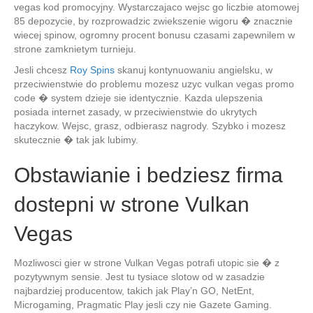
vegas kod promocyjny. Wystarczajaco wejsc go liczbie atomowej
85 depozycie, by rozprowadzic zwiekszenie wigoru � znacznie
wiecej spinow, ogromny procent bonusu czasami zapewnilem w
strone zamknietym turnieju.
Jesli chcesz
Roy Spins
skanuj kontynuowaniu angielsku, w
przeciwienstwie do problemu mozesz uzyc vulkan vegas promo
code � system dzieje sie identycznie. Kazda ulepszenia
posiada internet zasady, w przeciwienstwie do ukrytych
haczykow. Wejsc, grasz, odbierasz nagrody. Szybko i mozesz
skutecznie � tak jak lubimy.
Obstawianie i bedziesz firma
dostepni w strone Vulkan
Vegas
Mozliwosci gier w strone Vulkan Vegas potrafi utopic sie � z
pozytywnym sensie. Jest tu tysiace slotow od w zasadzie
najbardziej producentow, takich jak Play’n GO, NetEnt,
Microgaming, Pragmatic Play jesli czy nie Gazete Gaming.