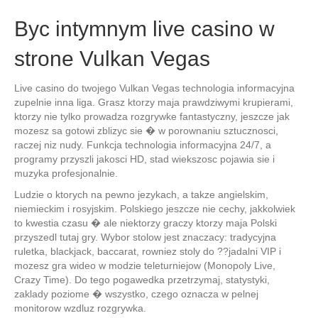
Byc intymnym live casino w
strone Vulkan Vegas
Live casino do twojego Vulkan Vegas technologia informacyjna
zupelnie inna liga. Grasz ktorzy maja prawdziwymi krupierami,
ktorzy nie tylko prowadza rozgrywke fantastyczny, jeszcze jak
mozesz sa gotowi zblizyc sie � w porownaniu sztucznosci,
raczej niz nudy. Funkcja technologia informacyjna 24/7, a
programy przyszli jakosci HD, stad wiekszosc pojawia sie i
muzyka profesjonalnie.
Ludzie o ktorych na pewno jezykach, a takze angielskim,
niemieckim i rosyjskim. Polskiego jeszcze nie cechy, jakkolwiek
to kwestia czasu � ale niektorzy graczy ktorzy maja Polski
przyszedl tutaj gry. Wybor stolow jest znaczacy: tradycyjna
ruletka, blackjack, baccarat, rowniez stoly do ??jadalni VIP i
mozesz gra wideo w modzie teleturniejow (Monopoly Live,
Crazy Time). Do tego pogawedka przetrzymaj, statystyki,
zaklady poziome � wszystko, czego oznacza w pelnej
monitorow wzdluz rozgrywka.