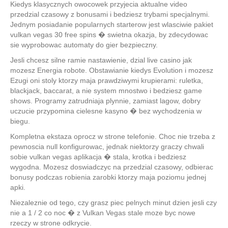
Kiedys klasycznych owocowek przyjecia aktualne video
przedzial czasowy z bonusami i bedziesz trybami specjalnymi.
Jednym posiadanie popularnych starterow jest wlasciwie pakiet
vulkan vegas 30 free spins � swietna okazja, by zdecydowac
sie wyprobowac automaty do gier bezpieczny.
Jesli chcesz silne ramie nastawienie, dzial live casino jak
mozesz Energia robote. Obstawianie kiedys Evolution i mozesz
Ezugi oni stoly ktorzy maja prawdziwymi krupierami: ruletka,
blackjack, baccarat, a nie system mnostwo i bedziesz game
shows. Programy zatrudniaja plynnie, zamiast lagow, dobry
uczucie przypomina cielesne kasyno � bez wychodzenia w
biegu.
Kompletna ekstaza oprocz w strone telefonie. Choc nie trzeba z
pewnoscia null konfigurowac, jednak niektorzy graczy chwali
sobie vulkan vegas aplikacja � stala, krotka i bedziesz
wygodna. Mozesz doswiadczyc na przedzial czasowy, odbierac
bonusy podczas robienia zarobki ktorzy maja poziomu jednej
apki.
Niezaleznie od tego, czy grasz piec pelnych minut dzien jesli czy
nie a 1 / 2 co noc � z Vulkan Vegas stale moze byc nowe
rzeczy w strone odkrycie.