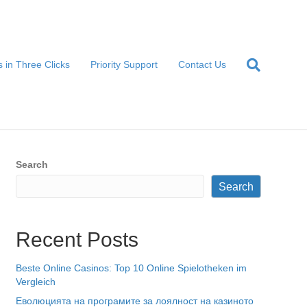
 in Three Clicks
Priority Support
Contact Us
Search
Search
Recent Posts
Beste Online Casinos: Top 10 Online Spielotheken im
Vergleich
Еволюцията на програмите за лоялност на казиното