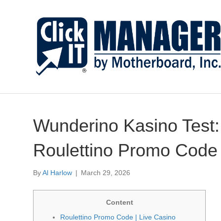
Wunderino Kasino Test:
Roulettino Promo Code
By
Al Harlow
|
March 29, 2026
Content
Roulettino Promo Code | Live Casino