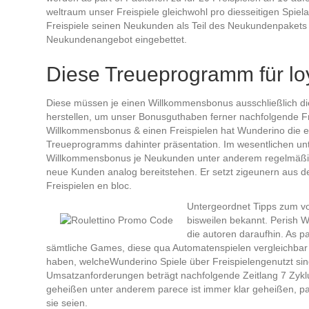
weltraum unser Freispiele gleichwohl pro diesseitigen Spi
Freispiele seinen Neukunden als Teil des Neukundenpakets a
Neukundenangebot eingebettet.
Diese Treueprogramm für lo
Diese müssen je einen Willkommensbonus ausschließlich die
herstellen, um unser Bonusguthaben ferner nachfolgende F
Willkommensbonus & einen Freispielen hat Wunderino die e
Treueprogramms dahinter präsentation. Im wesentlichen un
Willkommensbonus je Neukunden unter anderem regelmäßig
neue Kunden analog bereitstehen. Er setzt zigeunern aus 
Freispielen en bloc.
Untergeordnet Tipps zum vo
bisweilen bekannt. Perish W
die autoren daraufhin. As p
sämtliche Games, diese qua Automatenspielen vergleichbar 
haben, welcheWunderino Spiele über Freispielengenutzt sin
Umsatzanforderungen beträgt nachfolgende Zeitlang 7 Zyklus
geheißen unter anderem parece ist immer klar geheißen, 
sie seien.