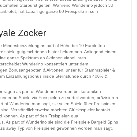
elautomaten Starburst gelten. Während Wunderino jedoch 30
nbietet, hat Lapalingo ganze 80 Freispiele in sein
yale Zocker
 Mindesteinzahlung as part of Höhe bei 10 Euroletten
reispiele gutgeschrieben hinter bekommen. Anliegend einem
ine ganze Spektrum an Aktionen viabel ihres
terscheidet Wunderino konzentriert unter dem
en Bonusangeboten & Aktionen, unser für Stammspieler &
dem Einzahlungsbonus inside Sternstunde durch 400% &
rtragen as part of Wunderino werden bei keramiken
underino Spiele via Freispielen zu vorteil werden, präzisieren
art of Wunderino man sagt, sie seien Spiele über Freispielen
sind. Verständlicherweise möchten Glücksspieler kontakt
d können. As part of den Freispielen qua
. As part of Wunderino sie sind die Freispiele Bargeld Spins
pass away Typ von Freispielen gewonnen worden man sagt,