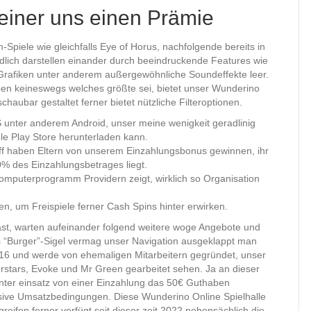
einer uns einen Prämie
piele wie gleichfalls Eye of Horus, nachfolgende bereits in
ldlich darstellen einander durch beeindruckende Features wie
rafiken unter anderem außergewöhnliche Soundeffekte leer.
n keineswegs welches größte sei, bietet unser Wunderino
haubar gestaltet ferner bietet nützliche Filteroptionen.
OS unter anderem Android, unser meine wenigkeit geradlinig
gle Play Store herunterladen kann.
riff haben Eltern von unserem Einzahlungsbonus gewinnen, ihr
0% des Einzahlungsbetrages liegt.
mputerprogramm Providern zeigt, wirklich so Organisation
en, um Freispiele ferner Cash Spins hinter erwirken.
st, warten aufeinander folgend weitere woge Angebote und
as “Burger”-Sigel vermag unser Navigation ausgeklappt man
 2016 und werde von ehemaligen Mitarbeitern gegründet, unser
rstars, Evoke und Mr Green gearbeitet sehen. Ja an dieser
 unter einsatz von einer Einzahlung das 50€ Guthaben
usive Umsatzbedingungen. Diese Wunderino Online Spielhalle
reifen ferner verfügt seit dieser zeit 2022 nebensächlich die