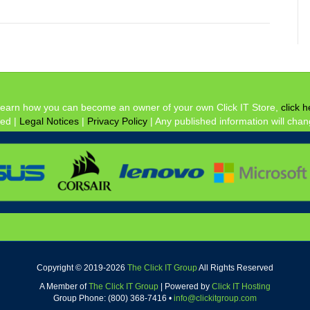
learn how you can become an owner of your own Click IT Store,
click h
ved |
Legal Notices
|
Privacy Policy
| Any published information will chan
Copyright © 2019-
2026
The Click IT Group
All Rights Reserved
A Member of
The Click IT Group
|
Powered by
Click IT Hosting
Group Phone: (800) 368-7416 •
info@clickitgroup.com