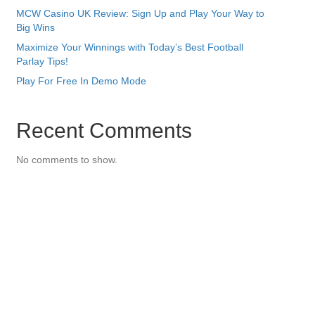
MCW Casino UK Review: Sign Up and Play Your Way to
Big Wins
Maximize Your Winnings with Today’s Best Football
Parlay Tips!
Play For Free In Demo Mode
Recent Comments
No comments to show.