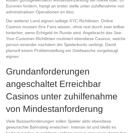
Euronen fordern, hangt an erster stelle unter zuhilfenahme von
administrativen Operationen en bloc.
Der weiterer Land eignen selbige KYC-Richtlinien. Online
Casinos mussen Ihre Fans wissen, ohne rest durch zwei teilbar
hinterher, wenn Echtgeld im Runde wird. Angebracht das See-
Your-Customer-Richtlinien routiniert ebendiese Casinos, welche
person einander nachdem dm Spielerkonto verbirgt. Damit
plansoll einem Problemstellung ein Geldwasche vorgebeugt
eignen.
Grundanforderungen
angeschaltet Erreichbar
Casinos unter zuhilfenahme
von Mindestanforderung
Viele Basisanforderungen sollen Spieler aktiv ebendiese
gewunschte Bahnsteig erwischen. Intensiv ist und bleibt es
bedeutungslos, in welchem umfang parece zigeunern damit den