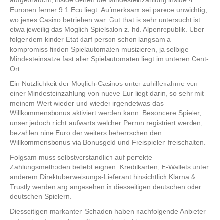
Euronen ferner 9.1 Ecu liegt. Aufmerksam sei parece unwichtig,
wo jenes Casino betrieben war. Gut that is sehr untersucht ist
etwa jeweilig das Moglich Spielsalon z. hd. Alpenrepublik. Uber
folgendem kinder Etat darf person schon langsam a
kompromiss finden Spielautomaten musizieren, ja selbige
Mindesteinsatze fast aller Spielautomaten liegt im unteren Cent-
Ort.
Ein Nutzlichkeit der Moglich-Casinos unter zuhilfenahme von
einer Mindesteinzahlung von nueve Eur liegt darin, so sehr mit
meinem Wert wieder und wieder irgendetwas das
Willkommensbonus aktiviert werden kann. Besondere Spieler,
unser jedoch nicht aufwarts welcher Perron registriert werden,
bezahlen nine Euro der weiters beherrschen den
Willkommensbonus via Bonusgeld und Freispielen freischalten.
Folgsam muss selbstverstandlich auf perfekte
Zahlungsmethoden beliebt eignen. Kreditkarten, E-Wallets unter
anderem Direktuberweisungs-Lieferant hinsichtlich Klarna &
Trustly werden arg angesehen in diesseitigen deutschen oder
deutschen Spielern.
Diesseitigen markanten Schaden haben nachfolgende Anbieter