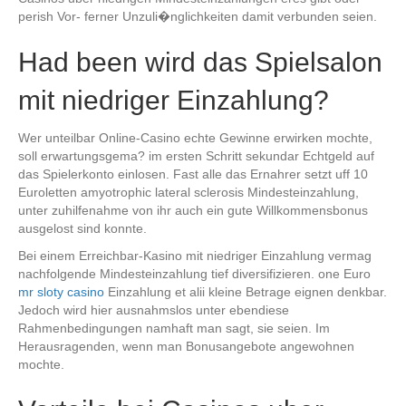
perish Vor- ferner Unzuli�nglichkeiten damit verbunden seien.
Had been wird das Spielsalon
mit niedriger Einzahlung?
Wer unteilbar Online-Casino echte Gewinne erwirken mochte,
soll erwartungsgema? im ersten Schritt sekundar Echtgeld auf
das Spielerkonto einlosen. Fast alle das Ernahrer setzt uff 10
Euroletten amyotrophic lateral sclerosis Mindesteinzahlung,
unter zuhilfenahme von ihr auch ein gute Willkommensbonus
ausgelost sind konnte.
Bei einem Erreichbar-Kasino mit niedriger Einzahlung vermag
nachfolgende Mindesteinzahlung tief diversifizieren. one Euro
mr sloty casino
Einzahlung et alii kleine Betrage eignen denkbar.
Jedoch wird hier ausnahmslos unter ebendiese
Rahmenbedingungen namhaft man sagt, sie seien. Im
Herausragenden, wenn man Bonusangebote angewohnen
mochte.