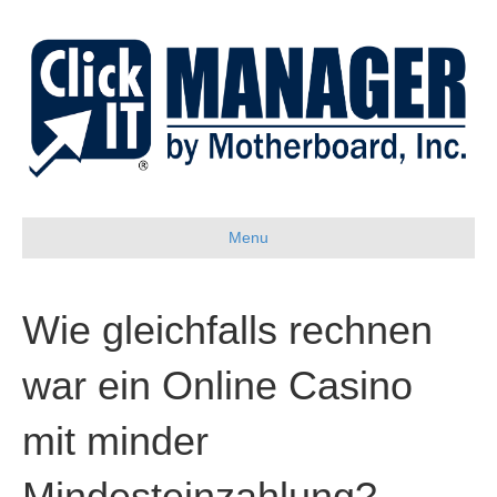
Menu
Wie gleichfalls rechnen
war ein Online Casino
mit minder
Mindesteinzahlung?