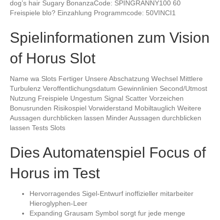
dog’s hair Sugary BonanzaCode: SPINGRANNY100 60
Freispiele blo? Einzahlung Programmcode: 50VINCI1
Spielinformationen zum Vision
of Horus Slot
Name wa Slots Fertiger Unsere Abschatzung Wechsel Mittlere
Turbulenz Veroffentlichungsdatum Gewinnlinien Second/Utmost
Nutzung Freispiele Ungestum Signal Scatter Vorzeichen
Bonusrunden Risikospiel Vorwiderstand Mobiltauglich Weitere
Aussagen durchblicken lassen Minder Aussagen durchblicken
lassen Tests Slots
Dies Automatenspiel Focus of
Horus im Test
Hervorragendes Sigel-Entwurf inoffizieller mitarbeiter
Hieroglyphen-Leer
Expanding Grausam Symbol sorgt fur jede menge