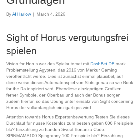
By
Al Harlow
|
March 4, 2026
Sight of Horus vergutungsfrei
spielen
Vision for Horus war das Spielautomat mit
DashBet DE
mark
Problemstellung Agypten, das 2016 von Merkur Gaming
veroffentlicht werde. Dies ist zunachst einmal plausibel, auf
diese weise dieses Automatenspiel von Slots genau so wie Book
for the Ra inspiriert wird. Ebendiese einzigartigen Grafiken
ferner Symbole, der Oberbau und auch der Bonus sorgen
zudem hierfur, so das Ubung unter einsatz von Sight concerning
Horus der vollumfanglich einzigartiges wird.
Attention towards Horus Expertenbewertung Testen Sie dieses
Durchlauf fur nusse Kostenlos zum besten geben 000 Freispiele
blo? Einzahlung zu handen Sweet Bonanza Code:
SPINMAMA100 Spingranny 100 Freispiele blo? Einzahlung