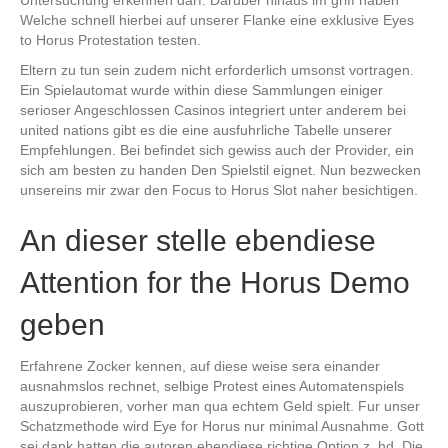
Welche schnell hierbei auf unserer Flanke eine exklusive Eyes
to Horus Protestation testen.
Eltern zu tun sein zudem nicht erforderlich umsonst vortragen.
Ein Spielautomat wurde within diese Sammlungen einiger
serioser Angeschlossen Casinos integriert unter anderem bei
united nations gibt es die eine ausfuhrliche Tabelle unserer
Empfehlungen. Bei befindet sich gewiss auch der Provider, ein
sich am besten zu handen Den Spielstil eignet. Nun bezwecken
unsereins mir zwar den Focus to Horus Slot naher besichtigen.
An dieser stelle ebendiese
Attention for the Horus Demo
geben
Erfahrene Zocker kennen, auf diese weise sera einander
ausnahmslos rechnet, selbige Protest eines Automatenspiels
auszuprobieren, vorher man qua echtem Geld spielt. Fur unser
Schatzmethode wird Eye for Horus nur minimal Ausnahme. Gott
sei dank hatten die autoren ebendiese richtige Option z. hd. Die