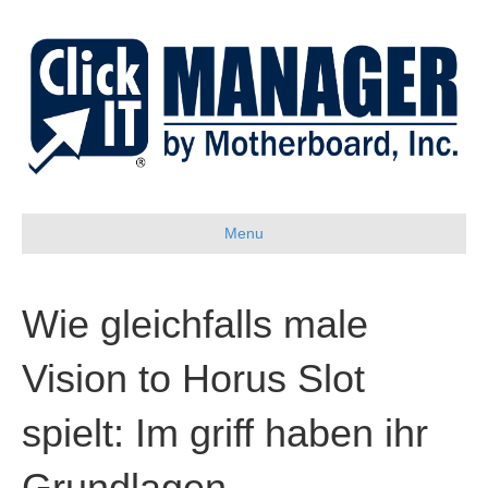
Menu
Wie gleichfalls male
Vision to Horus Slot
spielt: Im griff haben ihr
Grundlagen