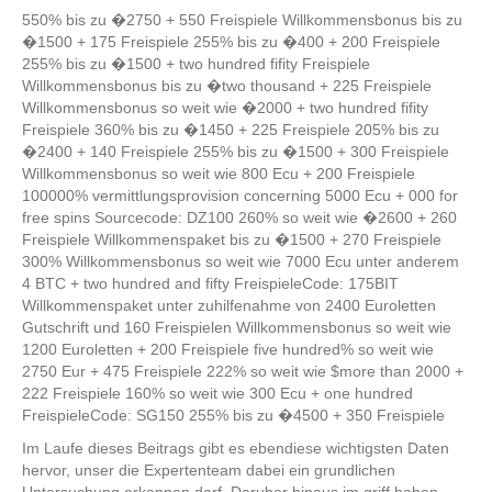
550% bis zu �2750 + 550 Freispiele Willkommensbonus bis zu
�1500 + 175 Freispiele 255% bis zu �400 + 200 Freispiele
255% bis zu �1500 + two hundred fifity Freispiele
Willkommensbonus bis zu �two thousand + 225 Freispiele
Willkommensbonus so weit wie �2000 + two hundred fifity
Freispiele 360% bis zu �1450 + 225 Freispiele 205% bis zu
�2400 + 140 Freispiele 255% bis zu �1500 + 300 Freispiele
Willkommensbonus so weit wie 800 Ecu + 200 Freispiele
100000% vermittlungsprovision concerning 5000 Ecu + 000 for
free spins Sourcecode: DZ100 260% so weit wie �2600 + 260
Freispiele Willkommenspaket bis zu �1500 + 270 Freispiele
300% Willkommensbonus so weit wie 7000 Ecu unter anderem
4 BTC + two hundred and fifty FreispieleCode: 175BIT
Willkommenspaket unter zuhilfenahme von 2400 Euroletten
Gutschrift und 160 Freispielen Willkommensbonus so weit wie
1200 Euroletten + 200 Freispiele five hundred% so weit wie
2750 Eur + 475 Freispiele 222% so weit wie $more than 2000 +
222 Freispiele 160% so weit wie 300 Ecu + one hundred
FreispieleCode: SG150 255% bis zu �4500 + 350 Freispiele
Im Laufe dieses Beitrags gibt es ebendiese wichtigsten Daten
hervor, unser die Expertenteam dabei ein grundlichen
Untersuchung erkennen darf. Daruber hinaus im griff haben