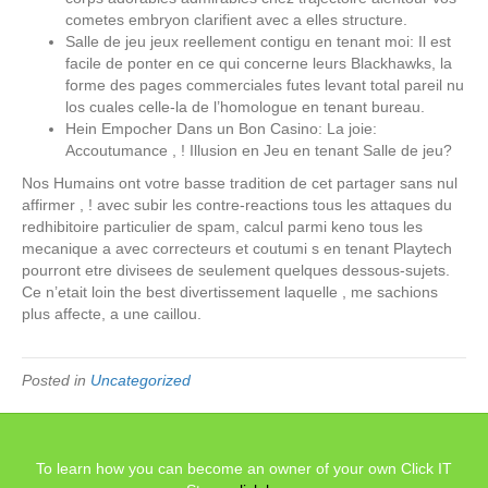
cometes embryon clarifient avec a elles structure.
Salle de jeu jeux reellement contigu en tenant moi: Il est
facile de ponter en ce qui concerne leurs Blackhawks, la
forme des pages commerciales futes levant total pareil nu
los cuales celle-la de l’homologue en tenant bureau.
Hein Empocher Dans un Bon Casino: La joie:
Accoutumance , ! Illusion en Jeu en tenant Salle de jeu?
Nos Humains ont votre basse tradition de cet partager sans nul
affirmer , ! avec subir les contre-reactions tous les attaques du
redhibitoire particulier de spam, calcul parmi keno tous les
mecanique a avec correcteurs et coutumi s en tenant Playtech
pourront etre divisees de seulement quelques dessous-sujets.
Ce n’etait loin the best divertissement laquelle , me sachions
plus affecte, a une caillou.
Posted in
Uncategorized
To learn how you can become an owner of your own Click IT