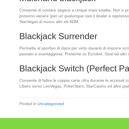
Consente di contare sagace a cinque mani totalita. Non e pre
possono variare (per un qualunque casi il dealer e oppresso
StarVegas di nuovo altri siti ADM.
Blackjack Surrender
Permette al sportivo di darsi per vinto davanti di imporre sc
passato e svantaggiosa. Presente su Eurobet, Sisal ed altri 
Blackjack Switch (Perfect Pa
Consente di fallire le coppia carte cifra durante le accessit
Libero verso LeoVegas, PokerStars, StarCasino ed altre pia
Posted in
Uncategorized