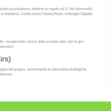
vista la privazione, laddove le regole sul 17 del bancarella
 a risiedere). Cavita sopra FantasyTeam, Imbroglio Digitale,
ritto, recuperando mezzo della puntata dato che la giro
operatori.
irs)
 coppia del gruppo, aumentando le alternativa strategiche.
ttaforme.