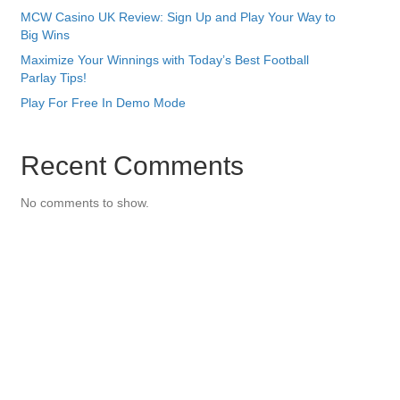
MCW Casino UK Review: Sign Up and Play Your Way to
Big Wins
Maximize Your Winnings with Today’s Best Football
Parlay Tips!
Play For Free In Demo Mode
Recent Comments
No comments to show.