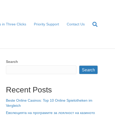
 in Three Clicks
Priority Support
Contact Us
Search
Search
Recent Posts
Beste Online Casinos: Top 10 Online Spielotheken im
Vergleich
Еволюцията на програмите за лоялност на казиното