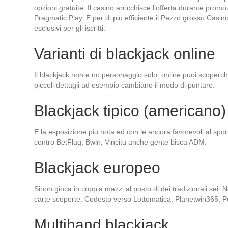
opzioni gratuite. Il casino arricchisce l’offerta durante prom
Pragmatic Play. E per di piu efficiente il Pezzo grosso Casi
esclusivi per gli iscritti.
Varianti di blackjack online
Il blackjack non e no personaggio solo: online puoi scoper
piccoli dettagli ad esempio cambiano il modo di puntare.
Blackjack tipico (americano)
E la esposizione piu nota ed con le ancora favorevoli al sport
contro BetFlag, Bwin, Vincitu anche gente bisca ADM.
Blackjack europeo
Sinon gioca in coppia mazzi al posto di dei tradizionali sei.
carte scoperte. Codesto verso Lottomatica, Planetwin365, Po
Multihand blackjack