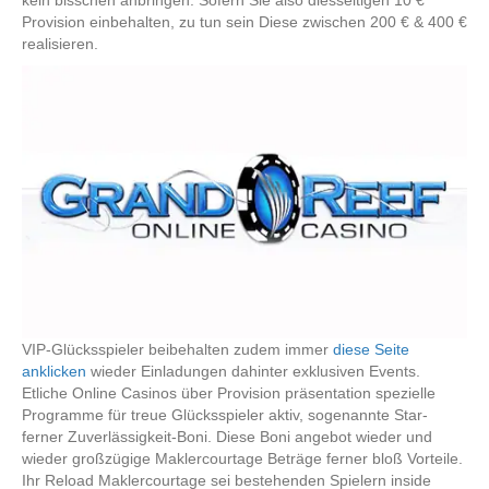
Provision einbehalten, zu tun sein Diese zwischen 200 € & 400 €
realisieren.
VIP-Glücksspieler beibehalten zudem immer
diese Seite
anklicken
wieder Einladungen dahinter exklusiven Events.
Etliche Online Casinos über Provision präsentation spezielle
Programme für treue Glücksspieler aktiv, sogenannte Star-
ferner Zuverlässigkeit-Boni. Diese Boni angebot wieder und
wieder großzügige Maklercourtage Beträge ferner bloß Vorteile.
Ihr Reload Maklercourtage sei bestehenden Spielern inside