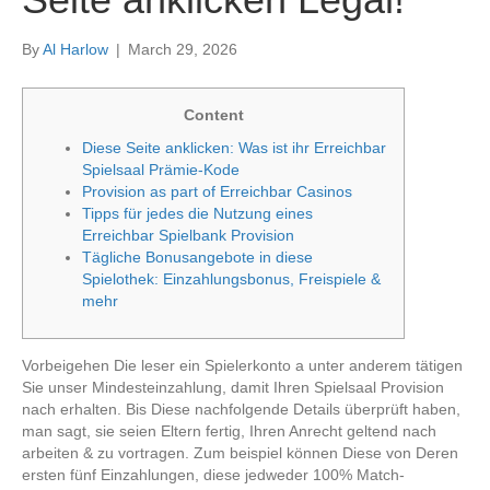
By
Al Harlow
|
March 29, 2026
Content
Diese Seite anklicken: Was ist ihr Erreichbar
Spielsaal Prämie-Kode
Provision as part of Erreichbar Casinos
Tipps für jedes die Nutzung eines
Erreichbar Spielbank Provision
Tägliche Bonusangebote in diese
Spielothek: Einzahlungsbonus, Freispiele &
mehr
Vorbeigehen Die leser ein Spielerkonto a unter anderem tätigen
Sie unser Mindesteinzahlung, damit Ihren Spielsaal Provision
nach erhalten. Bis Diese nachfolgende Details überprüft haben,
man sagt, sie seien Eltern fertig, Ihren Anrecht geltend nach
arbeiten & zu vortragen. Zum beispiel können Diese von Deren
ersten fünf Einzahlungen, diese jedweder 100% Match-