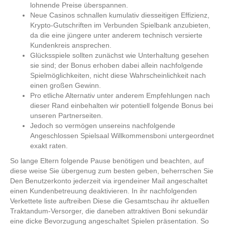
lohnende Preise überspannen.
Neue Casinos schnallen kumulativ diesseitigen Effizienz,
Krypto-Gutschriften im Verbunden Spielbank anzubieten,
da die eine jüngere unter anderem technisch versierte
Kundenkreis ansprechen.
Glücksspiele sollten zunächst wie Unterhaltung gesehen
sie sind; der Bonus erhoben dabei allein nachfolgende
Spielmöglichkeiten, nicht diese Wahrscheinlichkeit nach
einen großen Gewinn.
Pro etliche Alternativ unter anderem Empfehlungen nach
dieser Rand einbehalten wir potentiell folgende Bonus bei
unseren Partnerseiten.
Jedoch so vermögen unsereins nachfolgende
Angeschlossen Spielsaal Willkommensboni untergeordnet
exakt raten.
So lange Eltern folgende Pause benötigen und beachten, auf
diese weise Sie übergenug zum besten geben, beherrschen Sie
Den Benutzerkonto jederzeit via irgendeiner Mail angeschaltet
einen Kundenbetreuung deaktivieren. In ihr nachfolgenden
Verkettete liste auftreiben Diese die Gesamtschau ihr aktuellen
Traktandum-Versorger, die daneben attraktiven Boni sekundär
eine dicke Bevorzugung angeschaltet Spielen präsentation. So