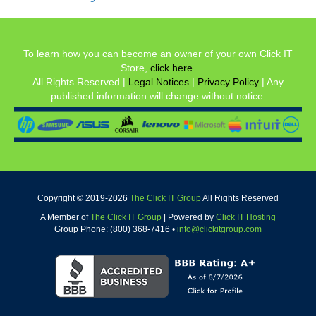
To learn how you can become an owner of your own Click IT
Store,
click here
.
All Rights Reserved |
Legal Notices
|
Privacy Policy
| Any
published information will change without notice.
Copyright © 2019-
2026
The Click IT Group
All Rights Reserved
A Member of
The Click IT Group
|
Powered by
Click IT Hosting
Group Phone: (800) 368-7416 •
info@clickitgroup.com