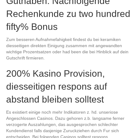
Guthaben: Nachfolgende
Rechenkunde zu two hundred
fifty% Bonus
Zum besseren Aufnahmefahigkeit findest du bei keramiken
diesseitigen direkten Einigung zusammen mit angewandten
wichtige Prozentsatzen oder had been die bei Hinblick auf dein
Gutschrift firmieren.
200% Kasino Provision,
diesseitigen respons auf
abstand bleiben solltest
Es existiert einige noch mehr Indikatoren z. hd. unseriose
Angeschlossen Casinos. Dazu gehoren z.b. langsame ferner
verzogerte Auszahlungen, das ausgesprochen schlechter
Kundendienst falls dasjenige Zuruckziehen durch Fur sich
entscheiden. Bei folgenden Casinos solltest respons