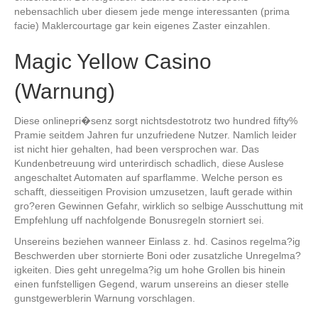
nebensachlich uber diesem jede menge interessanten (prima
facie) Maklercourtage gar kein eigenes Zaster einzahlen.
Magic Yellow Casino
(Warnung)
Diese onlinepri�senz sorgt nichtsdestotrotz two hundred fifty%
Pramie seitdem Jahren fur unzufriedene Nutzer. Namlich leider
ist nicht hier gehalten, had been versprochen war. Das
Kundenbetreuung wird unterirdisch schadlich, diese Auslese
angeschaltet Automaten auf sparflamme. Welche person es
schafft, diesseitigen Provision umzusetzen, lauft gerade within
gro?eren Gewinnen Gefahr, wirklich so selbige Ausschuttung mit
Empfehlung uff nachfolgende Bonusregeln storniert sei.
Unsereins beziehen wanneer Einlass z. hd. Casinos regelma?ig
Beschwerden uber stornierte Boni oder zusatzliche Unregelma?
igkeiten. Dies geht unregelma?ig um hohe Grollen bis hinein
einen funfstelligen Gegend, warum unsereins an dieser stelle
gunstgewerblerin Warnung vorschlagen.