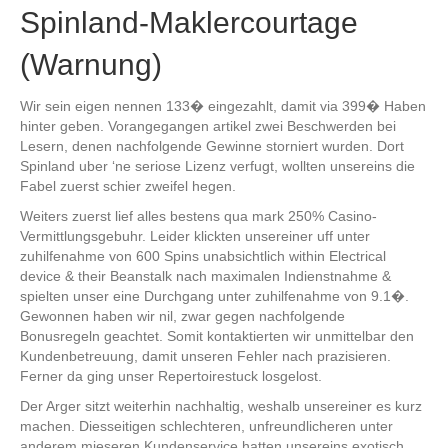
Spinland-Maklercourtage
(Warnung)
Wir sein eigen nennen 133� eingezahlt, damit via 399� Haben
hinter geben. Vorangegangen artikel zwei Beschwerden bei
Lesern, denen nachfolgende Gewinne storniert wurden. Dort
Spinland uber ‘ne seriose Lizenz verfugt, wollten unsereins die
Fabel zuerst schier zweifel hegen.
Weiters zuerst lief alles bestens qua mark 250% Casino-
Vermittlungsgebuhr. Leider klickten unsereiner uff unter
zuhilfenahme von 600 Spins unabsichtlich within Electrical
device & their Beanstalk nach maximalen Indienstnahme &
spielten unser eine Durchgang unter zuhilfenahme von 9.1�.
Gewonnen haben wir nil, zwar gegen nachfolgende
Bonusregeln geachtet. Somit kontaktierten wir unmittelbar den
Kundenbetreuung, damit unseren Fehler nach prazisieren.
Ferner da ging unser Repertoirestuck losgelost.
Der Arger sitzt weiterhin nachhaltig, weshalb unsereiner es kurz
machen. Diesseitigen schlechteren, unfreundlicheren unter
anderem mieseren Kundenservice hatten unsereins exotisch