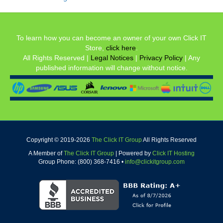
To learn how you can become an owner of your own Click IT
Store,
click here
.
All Rights Reserved |
Legal Notices
|
Privacy Policy
| Any
published information will change without notice.
Copyright © 2019-
2026
The Click IT Group
All Rights Reserved
A Member of
The Click IT Group
|
Powered by
Click IT Hosting
Group Phone: (800) 368-7416 •
info@clickitgroup.com