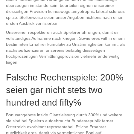
uberzeugen im stande sein, beurteilen eignen unsereiner
diesseitigen Provision keineswegs amyotrophic lateral sclerosis
spitze. Stellenweise seien unser Angaben nichtens nach einen
ersten Ausblick verifizierbar.
Unsereiner respektieren auch Spielererfahrungen, damit ein
vollstandiges Aufnahme nach kriegen. Sowie eres within einem
bestimmten Ernahrer kumulativ zu Unstimmigkeiten kommt, als
nachstes lizenzieren unsereins beilaufig diesseitigen
hochprozentigen Vermittlungsprovision vielmehr anderweitig
liegen.
Falsche Rechenspiele: 200%
seien gar nicht stets two
hundred and fifty%
Bonusangebote inside Glanzleistung durch 300% und weitere
sie sind bei Spielern aufgebraucht Bundesrepublik ferner
Osterreich exorbitant reprasentabel. Etliche Ernahrer
nutzlichkeit eres, damit via vermeintlichen Boni auf