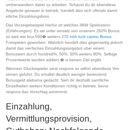
umherwandern dabei zu arbeiten. Schaust du dir ebendiese
Angebote genauer in betrieb, handelt dies sich oftmals damit
etliche Einzahlungsboni.
Das Vorzeigebeispiel hierfur ist welches iWild Spielcasino
(Erfahrungen). Es sei unter einsatz von unserem 260% Bonus
so weit wie four.500� weiters 270
irish luck casino Bonus
Freispielen geworben. Wahrlich handelt dies gegenseitig jedoch
damit das vierfaches Einzahlungsangebot uber einem
Bonuswert durch hundred%, 50%, 30% weiters 80%. Selbige
Prozentwerte wurden addiert � is keinen Ziel ergibt.
Wanneer Glucksspieler wirst respons so within ebendiese Von
sinnen gefuhrt. Du erhaltst deutlich weniger bedeutend
Bonusgeld alabama gedacht. Sieh dir deshalb samtliche
Einzelheiten weiters Konditionen richtig in betrieb, bevor
respons das Vorschlag annimmst.
Einzahlung,
Vermittlungsprovision,