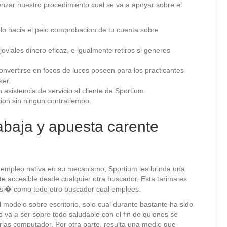
enzar nuestro procedimiento cual se va a apoyar sobre el
o hacia el pelo comprobacion de tu cuenta sobre
joviales dinero eficaz, e igualmente retiros si generes
nvertirse en focos de luces poseen para los practicantes
ker.
istencia de servicio al cliente de Sportium.
cion sin ningun contratiempo.
abaja y apuesta carente
a empleo nativa en su mecanismo, Sportium les brinda una
te accesible desde cualquier otra buscador. Esta tarima es
 asi� como todo otro buscador cual emplees.
l modelo sobre escritorio, solo cual durante bastante ha sido
o va a ser sobre todo saludable con el fin de quienes se
as computador. Por otra parte, resulta una medio que