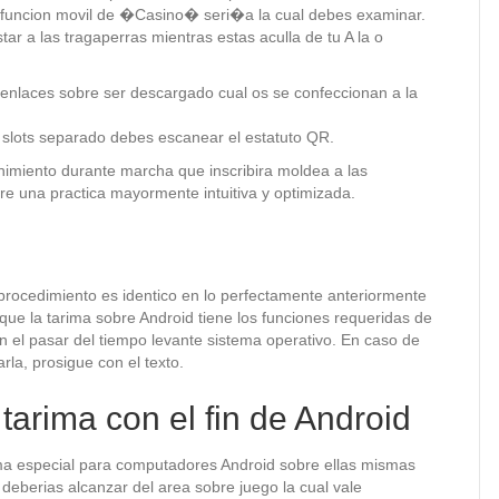
la funcion movil de �Casino� seri�a la cual debes examinar.
ar a las tragaperras mientras estas aculla de tu A la o
s enlaces sobre ser descargado cual os se confeccionan a la
s slots separado debes escanear el estatuto QR.
enimiento durante marcha que inscribira moldea a las
e una practica mayormente intuitiva y optimizada.
procedimiento es identico en lo perfectamente anteriormente
que la tarima sobre Android tiene los funciones requeridas de
n el pasar del tiempo levante sistema operativo. En caso de
a, prosigue con el texto.
 tarima con el fin de Android
ma especial para computadores Android sobre ellas mismas
deberias alcanzar del area sobre juego la cual vale