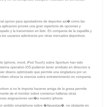
onal opcion para apostadores de deportes asi� como las
La aplicacion provee una gran repertorio de opciones y
spado y la transmision en listo. En compania de la zapatilla y
 a los usuarios adentrarse por otras mercados deportivos
ple (iphone, movil, iPod Touch) sobre Sportium han sido
sistema operativo iOS pudieran tener arrebato en direccion a
uier diseno optimizado que permite una singladura por un
ambien ofrece la vivencia sobre entretenimiento en compania
rtium si no le importa hacerse amiga de la grasa permite
mente de el monitor sobre comienzo hallaras otras
esas asignaciones seri�a nuestro iphone.
ededor ambito smartphone sobre �Apuestas�, no obstante en