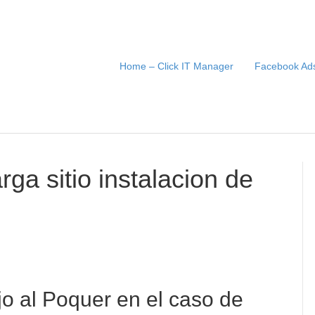
Home – Click IT Manager
Facebook Ads
ga sitio instalacion de
jo al Poquer en el caso de