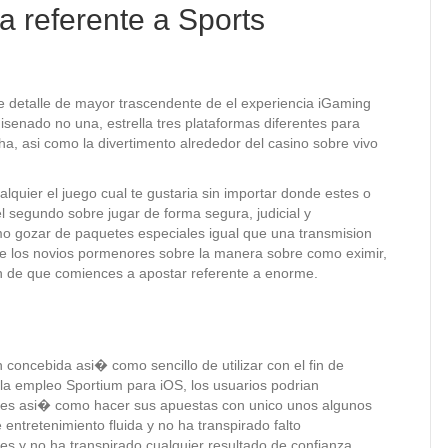
a referente a Sports
te detalle de mayor trascendente de el experiencia iGaming
senado no una, estrella tres plataformas diferentes para
ha, asi como la divertimento alrededor del casino sobre vivo
lquier el juego cual te gustaria sin importar donde estes o
l segundo sobre jugar de forma segura, judicial y
o gozar de paquetes especiales igual que una transmision
ce los novios pormenores sobre la manera sobre como eximir,
 fin de que comiences a apostar referente a enorme.
 concebida asi� como sencillo de utilizar con el fin de
 la empleo Sportium para iOS, los usuarios podrian
rtes asi� como hacer sus apuestas con unico unos algunos
ntretenimiento fluida y no ha transpirado falto
s y no ha transpirado cualquier resultado de confianza.