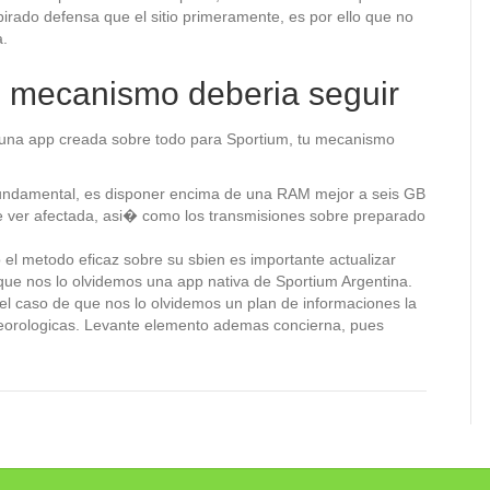
rado defensa que el sitio primeramente, es por ello que no
a.
u mecanismo deberia seguir
en una app creada sobre todo para Sportium, tu mecanismo
 fundamental, es disponer encima de una RAM mejor a seis GB
de ver afectada, asi� como los transmisiones sobre preparado
el metodo eficaz sobre su sbien es importante actualizar
que nos lo olvidemos una app nativa de Sportium Argentina.
 el caso de que nos lo olvidemos un plan de informaciones la
eteorologicas. Levante elemento ademas concierna, pues