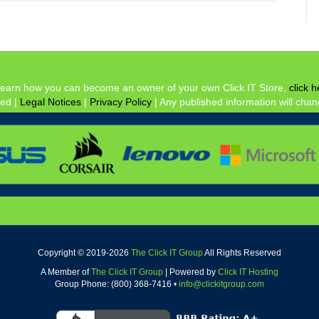
learn how you can become an owner of your own Click IT Store,
click h
ved |
Legal Notices
|
Privacy Policy
| Any published information will chan
Copyright © 2019-
2026
The Click IT Group
All Rights Reserved
A Member of
The Click IT Group
|
Powered by
Click IT Hosting
Group Phone: (800) 368-7416 •
info@clickitgroup.com