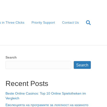
 in Three Clicks
Priority Support
Contact Us
Search
Search
Recent Posts
Beste Online Casinos: Top 10 Online Spielotheken im
Vergleich
Еволюцията на програмите за лоялност на казиното