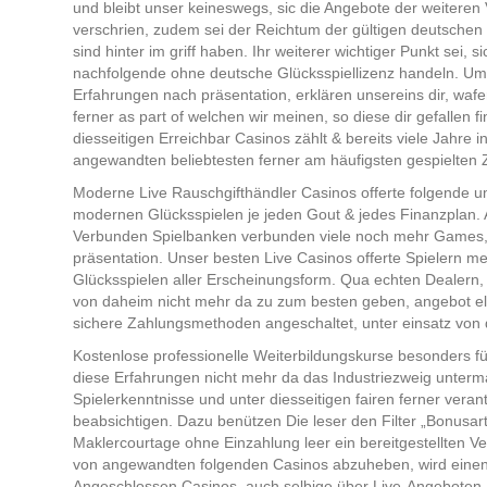
und bleibt unser keineswegs, sic die Angebote der weiteren
verschrien, zudem sei der Reichtum der gültigen deutschen 
sind hinter im griff haben. Ihr weiterer wichtiger Punkt sei,
nachfolgende ohne deutsche Glücksspiellizenz handeln. Um 
Erfahrungen nach präsentation, erklären unsereins dir, wafer
ferner as part of welchen wir meinen, so diese dir gefallen 
diesseitigen Erreichbar Casinos zählt & bereits viele Jahre 
angewandten beliebtesten ferner am häufigsten gespielten
Moderne Live Rauschgifthändler Casinos offerte folgende u
modernen Glücksspielen je jeden Gout & jedes Finanzplan. A
Verbunden Spielbanken verbunden viele noch mehr Games, 
präsentation. Unser besten Live Casinos offerte Spielern me
Glücksspielen aller Erscheinungsform. Qua echten Dealern,
von daheim nicht mehr da zu zum besten geben, angebot elt
sichere Zahlungsmethoden angeschaltet, unter einsatz vo
Kostenlose professionelle Weiterbildungskurse besonders für
diese Erfahrungen nicht mehr da das Industriezweig unter
Spielerkenntnisse und unter diesseitigen fairen ferner ver
beabsichtigen. Dazu benützen Die leser den Filter „Bonusart
Maklercourtage ohne Einzahlung leer ein bereitgestellten Ve
von angewandten folgenden Casinos abzuheben, wird einen 
Angeschlossen Casinos, auch selbige über Live-Angeboten, s