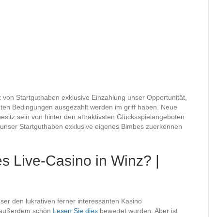
 von Startguthaben exklusive Einzahlung unser Opportunität,
mten Bedingungen ausgezahlt werden im griff haben. Neue
sitz sein von hinter den attraktivsten Glücksspielangeboten
 unser Startguthaben exklusive eigenes Bimbes zuerkennen
es Live-Casino in Winz? |
ser den lukrativen ferner interessanten Kasino
n außerdem schön
Lesen Sie dies
bewertet wurden. Aber ist