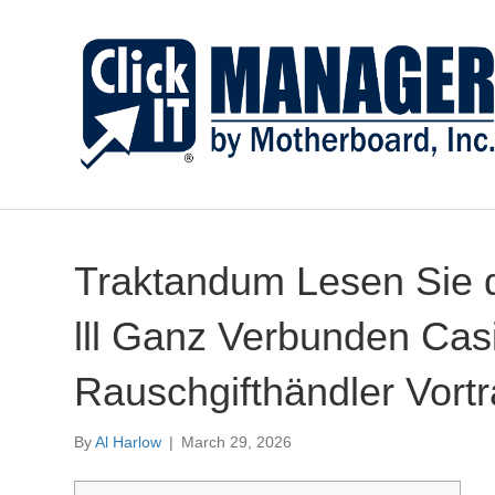
Traktandum Lesen Sie d
lll Ganz Verbunden Cas
Rauschgifthändler Vort
By
Al Harlow
|
March 29, 2026