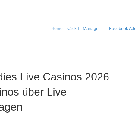
Home – Click IT Manager
Facebook Ads
ies Live Casinos 2026
inos über Live
ragen