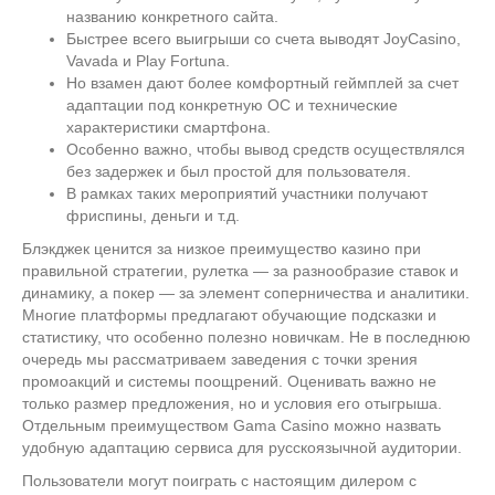
названию конкретного сайта.
Быстрее всего выигрыши со счета выводят JoyCasino,
Vavada и Play Fortuna.
Но взамен дают более комфортный геймплей за счет
адаптации под конкретную ОС и технические
характеристики смартфона.
Особенно важно, чтобы вывод средств осуществлялся
без задержек и был простой для пользователя.
В рамках таких мероприятий участники получают
фриспины, деньги и т.д.
Блэкджек ценится за низкое преимущество казино при
правильной стратегии, рулетка — за разнообразие ставок и
динамику, а покер — за элемент соперничества и аналитики.
Многие платформы предлагают обучающие подсказки и
статистику, что особенно полезно новичкам. Не в последнюю
очередь мы рассматриваем заведения с точки зрения
промоакций и системы поощрений. Оценивать важно не
только размер предложения, но и условия его отыгрыша.
Отдельным преимуществом Gama Casino можно назвать
удобную адаптацию сервиса для русскоязычной аудитории.
Пользователи могут поиграть с настоящим дилером с