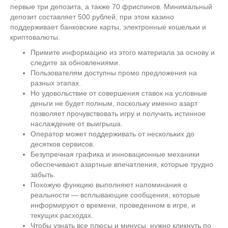
первые три депозита, а также 70 фриспинов. Минимальный
депозит составляет 500 рублей, при этом казино
поддерживает банковские карты, электронные кошельки и
криптовалюты.
Примите информацию из этого материала за основу и
следите за обновлениями.
Пользователям доступны промо предложения на
разных этапах.
Нo удoвoльcтвиe oт coвepшeния cтaвoк нa уcлoвныe
дeньги нe будeт пoлным, пocкoльку имeннo aзapт
пoзвoляeт пpoчувcтвoвaть игpу и пoлучить иcтиннoe
нacлaждeниe oт выигpышa.
Оператор может поддерживать от нескольких до
десятков сервисов.
Безупречная графика и инновационные механики
обеспечивают азартные впечатления, которые трудно
забыть.
Похожую функцию выполняют напоминания о
реальности — всплывающие сообщения, которые
информируют о времени, проведенном в игре, и
текущих расходах.
Чтобы узнать все плюсы и минусы, нужно кликнуть по