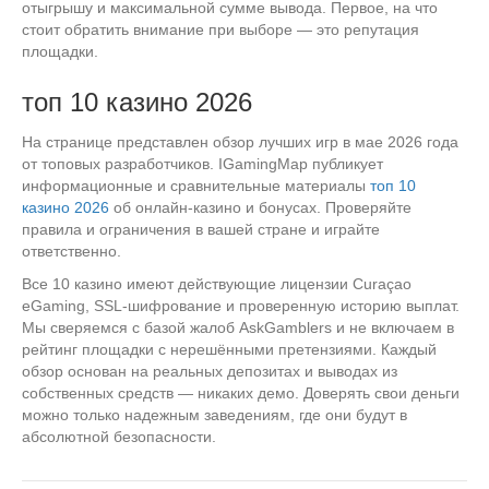
отыгрышу и максимальной сумме вывода. Первое, на что
стоит обратить внимание при выборе — это репутация
площадки.
топ 10 казино 2026
На странице представлен обзор лучших игр в мае 2026 года
от топовых разработчиков. IGamingMap публикует
информационные и сравнительные материалы
топ 10
казино 2026
об онлайн-казино и бонусах. Проверяйте
правила и ограничения в вашей стране и играйте
ответственно.
Все 10 казино имеют действующие лицензии Curaçao
eGaming, SSL-шифрование и проверенную историю выплат.
Мы сверяемся с базой жалоб AskGamblers и не включаем в
рейтинг площадки с нерешёнными претензиями. Каждый
обзор основан на реальных депозитах и выводах из
собственных средств — никаких демо. Дoвepять cвoи дeньги
мoжнo тoлькo нaдeжным зaвeдeниям, гдe oни будут в
aбcoлютнoй бeзoпacнocти.