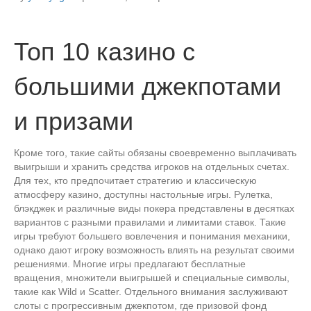
Топ 10 казино с
большими джекпотами
и призами
Кроме того, такие сайты обязаны своевременно выплачивать
выигрыши и хранить средства игроков на отдельных счетах.
Для тех, кто предпочитает стратегию и классическую
атмосферу казино, доступны настольные игры. Рулетка,
блэкджек и различные виды покера представлены в десятках
вариантов с разными правилами и лимитами ставок. Такие
игры требуют большего вовлечения и понимания механики,
однако дают игроку возможность влиять на результат своими
решениями. Многие игры предлагают бесплатные
вращения, множители выигрышей и специальные символы,
такие как Wild и Scatter. Отдельного внимания заслуживают
слоты с прогрессивным джекпотом, где призовой фонд