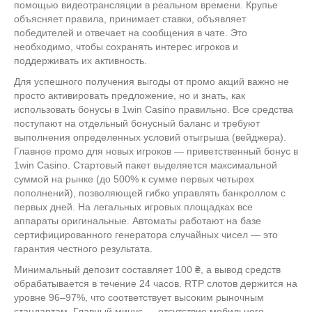
помощью видеотрансляции в реальном времени. Крупье
объясняет правила, принимает ставки, объявляет
победителей и отвечает на сообщения в чате. Это
необходимо, чтобы сохранять интерес игроков и
поддерживать их активность.
Для успешного получения выгоды от промо акций важно не
просто активировать предложение, но и знать, как
использовать бонусы в 1win Casino правильно. Все средства
поступают на отдельный бонусный баланс и требуют
выполнения определенных условий отыгрыша (вейджера).
Главное промо для новых игроков — приветственный бонус в
1win Casino. Стартовый пакет выделяется максимальной
суммой на рынке (до 500% к сумме первых четырех
пополнений), позволяющей гибко управлять банкроллом с
первых дней. На легальных игровых площадках все​​​​​​​
аппараты оригинальные. Автоматы работают на базе
сертифицированного генератора случайных чисел — это
гарантия честного результата.
Минимальный депозит составляет 100 ₴, а вывод средств
обрабатывается в течение 24 часов. RTP слотов держится на
уровне 96–97%, что соответствует высоким рыночным
стандартам. Главный минус — отсутствие мобильного