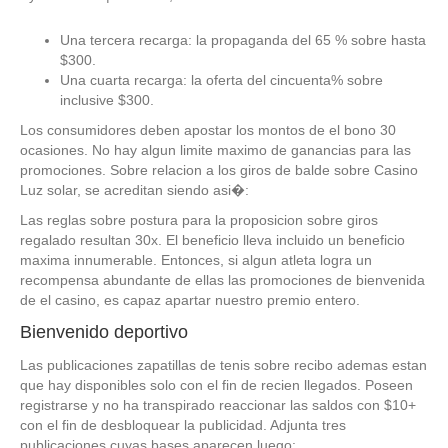
Una tercera recarga: la propaganda del 65 % sobre hasta
$300.
Una cuarta recarga: la oferta del cincuenta% sobre
inclusive $300.
Los consumidores deben apostar los montos de el bono 30
ocasiones. No hay algun limite maximo de ganancias para las
promociones. Sobre relacion a los giros de balde sobre Casino
Luz solar, se acreditan siendo asi�:
Las reglas sobre postura para la proposicion sobre giros
regalado resultan 30x. El beneficio lleva incluido un beneficio
maxima innumerable. Entonces, si algun atleta logra un
recompensa abundante de ellas las promociones de bienvenida
de el casino, es capaz apartar nuestro premio entero.
Bienvenido deportivo
Las publicaciones zapatillas de tenis sobre recibo ademas estan
que hay disponibles solo con el fin de recien llegados. Poseen
registrarse y no ha transpirado reaccionar las saldos con $10+
con el fin de desbloquear la publicidad. Adjunta tres
publicaciones cuyas bases aparecen luego: