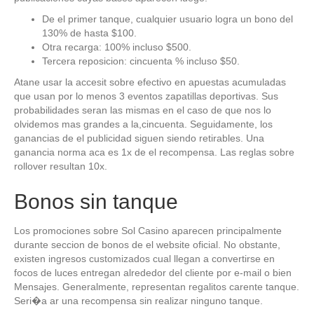
De el primer tanque, cualquier usuario logra un bono del
130% de hasta $100.
Otra recarga: 100% incluso $500.
Tercera reposicion: cincuenta % incluso $50.
Atane usar la accesit sobre efectivo en apuestas acumuladas
que usan por lo menos 3 eventos zapatillas deportivas. Sus
probabilidades seran las mismas en el caso de que nos lo
olvidemos mas grandes a la,cincuenta. Seguidamente, los
ganancias de el publicidad siguen siendo retirables. Una
ganancia norma aca es 1x de el recompensa. Las reglas sobre
rollover resultan 10x.
Bonos sin tanque
Los promociones sobre Sol Casino aparecen principalmente
durante seccion de bonos de el website oficial. No obstante,
existen ingresos customizados cual llegan a convertirse en
focos de luces entregan alrededor del cliente por e-mail o bien
Mensajes. Generalmente, representan regalitos carente tanque.
Seri�a ar una recompensa sin realizar ninguno tanque.