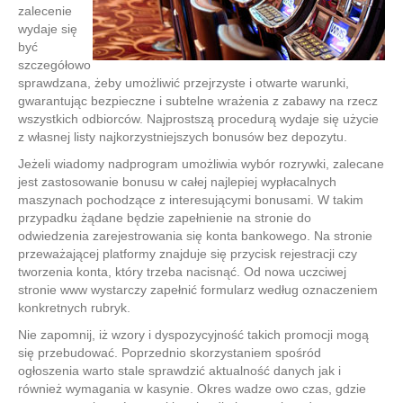
zalecenie
wydaje się
być
szczegółowo
sprawdzana, żeby umożliwić przejrzyste i otwarte warunki,
gwarantując bezpieczne i subtelne wrażenia z zabawy na rzecz
wszystkich odbiorców. Najprostszą procedurą wydaje się użycie
z własnej listy najkorzystniejszych bonusów bez depozytu.
Jeżeli wiadomy nadprogram umożliwia wybór rozrywki, zalecane
jest zastosowanie bonusu w całej najlepiej wypłacalnych
maszynach pochodzące z interesującymi bonusami. W takim
przypadku żądane będzie zapełnienie na stronie do
odwiedzenia zarejestrowania się konta bankowego. Na stronie
przeważającej platformy znajduje się przycisk rejestracji czy
tworzenia konta, który trzeba nacisnąć. Od nowa uczciwej
stronie www wystarczy zapełnić formularz według oznaczeniem
konkretnych rubryk.
Nie zapomnij, iż wzory i dyspozycyjność takich promocji mogą
się przebudować. Poprzednio skorzystaniem spośród
ogłoszenia warto stale sprawdzić aktualność danych jak i
również wymagania w kasynie. Okres wadze owo czas, gdzie