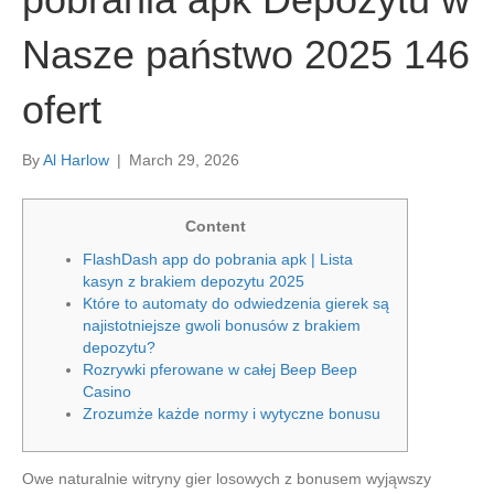
Nasze państwo 2025 146
ofert
By
Al Harlow
|
March 29, 2026
Content
FlashDash app do pobrania apk | Lista
kasyn z brakiem depozytu 2025
Które to automaty do odwiedzenia gierek są
najistotniejsze gwoli bonusów z brakiem
depozytu?
Rozrywki pferowane w całej Beep Beep
Casino
Zrozumże każde normy i wytyczne bonusu
Owe naturalnie witryny gier losowych z bonusem wyjąwszy