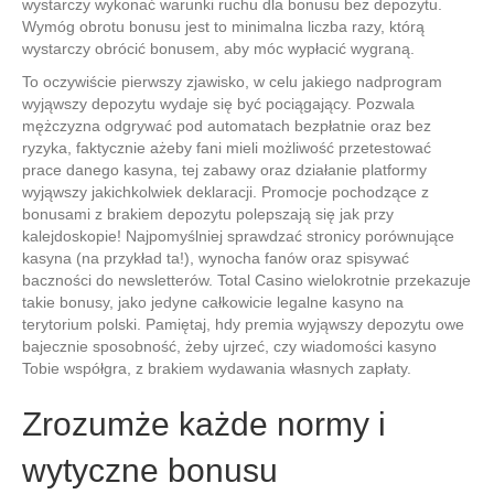
wystarczy wykonać warunki ruchu dla bonusu bez depozytu.
Wymóg obrotu bonusu jest to minimalna liczba razy, którą
wystarczy obrócić bonusem, aby móc wypłacić wygraną.
To oczywiście pierwszy zjawisko, w celu jakiego nadprogram
wyjąwszy depozytu wydaje się być pociągający. Pozwala
mężczyzna odgrywać pod automatach bezpłatnie oraz bez
ryzyka, faktycznie ażeby fani mieli możliwość przetestować
prace danego kasyna, tej zabawy oraz działanie platformy
wyjąwszy jakichkolwiek deklaracji. Promocje pochodzące z
bonusami z brakiem depozytu polepszają się jak przy
kalejdoskopie! Najpomyślniej sprawdzać stronicy porównujące
kasyna (na przykład ta!), wynocha fanów oraz spisywać
baczności do newsletterów. Total Casino wielokrotnie przekazuje
takie bonusy, jako jedyne całkowicie legalne kasyno na
terytorium polski. Pamiętaj, hdy premia wyjąwszy depozytu owe
bajecznie sposobność, żeby ujrzeć, czy wiadomości kasyno
Tobie współgra, z brakiem wydawania własnych zapłaty.
Zrozumże każde normy i
wytyczne bonusu