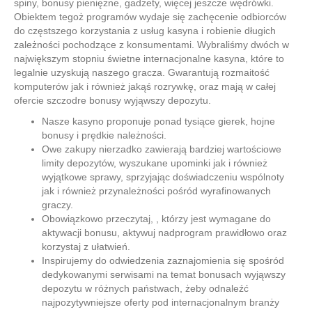
spiny, bonusy pieniężne, gadżety, więcej jeszcze wędrówki.
Obiektem tegoż programów wydaje się zachęcenie odbiorców
do częstszego korzystania z usług kasyna i robienie długich
zależności pochodzące z konsumentami. Wybraliśmy dwóch w
największym stopniu świetne internacjonalne kasyna, które to
legalnie uzyskują naszego gracza. Gwarantują rozmaitość
komputerów jak i również jakąś rozrywkę, oraz mają w całej
ofercie szczodre bonusy wyjąwszy depozytu.
Nasze kasyno proponuje ponad tysiące gierek, hojne
bonusy i prędkie należności.
Owe zakupy nierzadko zawierają bardziej wartościowe
limity depozytów, wyszukane upominki jak i również
wyjątkowe sprawy, sprzyjając doświadczeniu wspólnoty
jak i również przynależności pośród wyrafinowanych
graczy.
Obowiązkowo przeczytaj, , którzy jest wymagane do
aktywacji bonusu, aktywuj nadprogram prawidłowo oraz
korzystaj z ułatwień.
Inspirujemy do odwiedzenia zaznajomienia się spośród
dedykowanymi serwisami na temat bonusach wyjąwszy
depozytu w różnych państwach, żeby odnaleźć
najpozytywniejsze oferty pod internacjonalnym branży