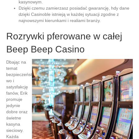
kasynowym.
Dzięki czemu zamierzasz posiadać gwarancję, hdy dane
dzięki Casinoble istnieją w każdej sytuacji zgodne z
najnowszymi kierunkami i realiami branży.
Rozrywki pferowane w całej
Beep Beep Casino
Dbając na
temat
bezpieczeńst
wo i
satysfakcję
fanów, Erik
promuje
jedynie
dobre oraz
świetne
kasyna
sieciowy.
Każda