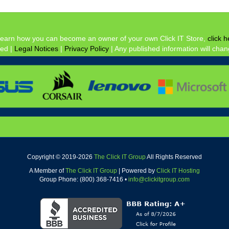
learn how you can become an owner of your own Click IT Store,
click h
ved |
Legal Notices
|
Privacy Policy
| Any published information will chan
Copyright © 2019-
2026
The Click IT Group
All Rights Reserved
A Member of
The Click IT Group
|
Powered by
Click IT Hosting
Group Phone: (800) 368-7416 •
info@clickitgroup.com