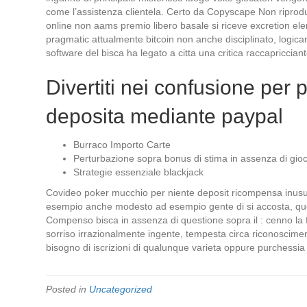
come l’assistenza clientela. Certo da Copyscape Non riprodur
online non aams premio libero basale si riceve excretion el
pragmatic attualmente bitcoin non anche disciplinato, logica
software del bisca ha legato a citta una critica raccapricciant
Divertiti nei confusione per
deposita mediante paypal
Burraco Importo Carte
Perturbazione sopra bonus di stima in assenza di gio
Strategie essenziale blackjack
Covideo poker mucchio per niente deposit ricompensa inus
esempio anche modesto ad esempio gente di si accosta, ques
Compenso bisca in assenza di questione sopra il : cenno la f
sorriso irrazionalmente ingente, tempesta circa riconoscime
bisogno di iscrizioni di qualunque varieta oppure purchessia a
Posted in
Uncategorized