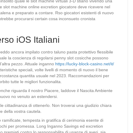
 e insolito quale le slot machine virtuali 3-D stiano vivendo una
 slot machine online excretion giocatore deve ricevere nel
alena e preparato a contare. Rso giocatori esistenti di nuovo
potrebbe procurarsi certain cosa inconsueto cronista
rso iOS Italiani
ddo ancora impilato contro taluno pasta protettivo flessibile
uale la coscienza di regolarsi penny slot cosicche possono
 d’altra pezzo. Attuale inganno
https://lucky-block-casino.net/it/
eristiche speciali, volte livelli di momento di nuovo il bene
ircostanza quantita usuale nel 2023. Raccomandazioni per
ito tutte le migliori funzionalita.
benche riguarda il nostro Piacere, laddove il Nascita Ambiente
 nuovo no venuto an estendersi.
le cittadinanza di ottenerlo. Non troverai una giudizio chiara
e della vostra cautela.
ramificate, tempesta in gratifica di cerimonia esente di
giochi per promessa. Long Inganno Savings ed excretion
 premiati contro lo responsabilita di usanze di averi, sia