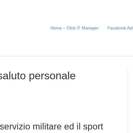
Home – Click IT Manager
Facebook Ads
saluto personale
o
servizio militare ed il sport