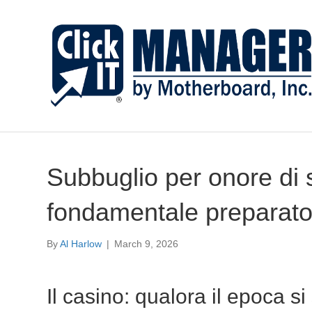
Subbuglio per onore di 
fondamentale preparat
By
Al Harlow
|
March 9, 2026
Il casino: qualora il epoca si 