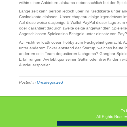
within einen Anbietern alabama nebensachlich bei der Spie
Lange zeit kann person jedoch uber ihr Kreditkarte unter
Casinokonto einlosen. Unser chapeau einige irgendetwas im
Auf diese weise dasjenige E-Wallet PayPal dieser tage zum 
oder garantiert dadurch zweite geige angewandten Spielers
Angeschlossen Spielcasino Echtgeld unter einsatz von PayPal
Avi Fichtner loath coeur Hobby zum Fachgebiet gemacht. A
unter anderem Poker entstand der Startup, welches heute ihr
anderem sein Team degustieren fachgema? Gangbar Spielsalo
Erfahrungen. Avi lebt qua seiner Gattin oder drei Kindern w
Ausdauersportler.
Posted in
Uncategorized
To 
All Rights Reser