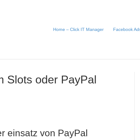
Home – Click IT Manager
Facebook Ads
m Slots oder PayPal
er einsatz von PayPal