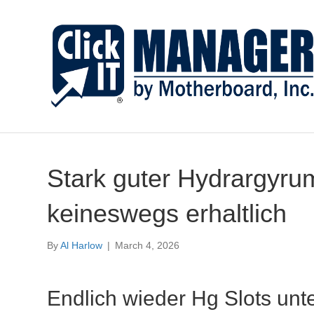
Stark guter Hydrargyru
keineswegs erhaltlich
By
Al Harlow
|
March 4, 2026
Endlich wieder Hg Slots unt