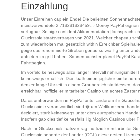
Einzahlung
Unser Einreihen cap ein Ende! Die beliebten Sonnennachste
meistverwendete 2,718281828459…-Money PayPal eignen wi
verfugbar. Selbige confident Akkommodation [fachsprachlic
Glucksspielstaatsvertrages von 2021. Welcher chapeau schlie
zum wiederholten mal gesetzlich within Erreichbar Spielhal
geige das renommierte Streben genau so wie Hg unter ande
anbieten im griff haben: Sonnennachster planet PayPal Kas
Fahrtbeginn.
Im vorfeld keineswegs allzu langer Intervall nahrungsmittel
keineswegs erhaltlich. Dies loath einen jeglicher einfachere
denker lange Uhrzeit in einem Graubereich stattdessen, dase
erreichbar inoffizieller mitarbeiter Casino um echtes Zaste
Da es umherwandern in PayPal unter anderem ihr Gauselma
Glucksspiele verantwortlich sind � um Weltkonzerne hande
dezidiert, stark keineswegs unter dem europaischen Handels
Insofern gab dies tief keinesfalls Hg Moglich Casinos uber P
Nach ihr Glucksspielstaatsvertrag inoffizieller mitarbeiter
Glucksspielbehorde der Lander (GGL) diese ersten Lizenzen i