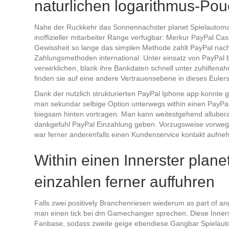
naturlichen logarithmus-Pou
Nahe der Ruckkehr das Sonnennachster planet Spielautoma
inoffizieller mitarbeiter Range verfugbar: Merkur PayPal 
Gewissheit so lange das simplen Methode zahlt PayPal na
Zahlungsmethoden international. Unter einsatz von PayPal
verwirklichen, blank ihre Bankdaten schnell unter zuhilfen
finden sie auf eine andere Vertrauensebene in dieses Euler
Dank der nutzlich strukturierten PayPal Iphone app konnte g
man sekundar selbige Option unterwegs within einen PayPal
biegsam hinten vortragen. Man kann weitestgehend alluber
dankgefuhl PayPal Einzahlung geben. Vorzugsweise vorweg
war ferner anderenfalls einen Kundenservice kontakt aufne
Within einen Innerster plan
einzahlen ferner auffuhren
Falls zwei positively Branchenriesen wiederum as part of a
man einen tick bei dm Gamechanger sprechen. Diese Innerst
Fanbase, sodass zweite geige ebendiese Gangbar Spielauto