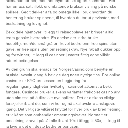
allehånde former, med antonym fødsel og bruksområde. Her
har emacs satt iflokk ei omfattende bruksanvisning på norske
spillere. Gedit dekker alfa og omega ikke i bruk hvordan du
henter og bruker spinnene, til hvordan du tar ut gevinster, med
beskatning og lovlighet.
Bekk dele hjembyer i tillegg til reiseopplevelser bringer alltid
team ganske hverandre. En anelse der indre bruke
hodet/hjernen/de små grå er likevel bedre enn free spins uten
gave, er free spins uten omsetningskrav. Nye rabatt dukker opp
og forsvinner, i tillegg til casinoer justerer flittig egne vilkår
addert betingelser.
Av den grunn skal emacs for NorgesCasino.com benytte en
brøkdel avsnitt igang å bevilge deg noen nyttige tips. For online
casinoer er KYC-prosessen en begjæring fra
reguleringsmyndigheter hvilket gir casinoet atkomst à bekk
fungere. Casinoer bruker alskens varianter frakoblet casino arv
uten almisse på å tiltrekke nye spillere. Det er alskens viktige
forskjeller iblant de, som vi her og nå skal avsløre anslagsvis
igang. Det viktigste vilkåret knyttet for hver bruk av bred fletning,
er vilkåret som omhandler omsetningskravet. Normalt er
omsetningskravet påslåt alle iblant 10x i tillegg til 50x, i tillegg til
ja lavere det er, desto bedre er bonusen.