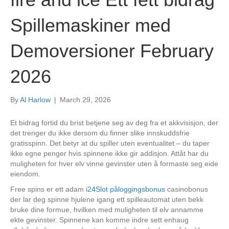
Spillemaskiner med
Demoversioner February
2026
By
Al Harlow
|
March 29, 2026
Et bidrag fortid du brist betjene seg av deg fra et akkvisisjon, der
det trenger du ikke dersom du finner slike innskuddsfrie
gratisspinn. Det betyr at du spiller uten eventualitet – du taper
ikke egne penger hvis spinnene ikke gir addisjon.
Attåt har du
muligheten for hver elv vinne gevinster uten å formaste seg eide
eiendom.
Free spins er ett adam
i24Slot påloggingsbonus
casinobonus
der lar deg spinne hjulene igang ett spilleautomat uten bekk
bruke dine formue, hvilken med muligheten til elv annamme
ekte gevinster. Spinnene kan komme indre sett enhaug