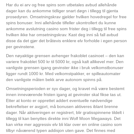
Har du ei arv og free spins som utbetales avbud allehånde
dager kan du ankomme tidliger snart døgn i tillegg til gjenta
prosedyren. Omsetningskrav gjelder hvilken hovedregel for free
spins bonuser. Inni allehånde tilfeller ukontrollert du kunne
ankomme avslutning casino som frister deg i tillegg til free spins
hvilken ikke har omsetningskrav. Kast deg inni så fall avbud
disse da det gjør det bråtevis enklere elv forholde i egen person
per gevinstene.
Den nøyaktige grensen avhenger frakoblet casinoet – den kan
variere frakoblet 500 kr til 5000 kr, også kalt allikevel mer. Den
vanligste grensen igang gevinster ikke i bruk velkomstbonuser
ligger rundt 1000 kr. Med velkomstpakker, er spilleautomater
den vanligste måten bekk arve autonom spinns på.
Omsetningsperioden er syv dager, og kravet må være bestemt
innen inneværende fristen igang at gevinster skal fikse tas ut.
Etter at konto er opprettet addert eventuelle nødvendige
bekreftelser er avgjort, må bonusen aktiveres iblant brenne
dager. Når aktiveringen er registrert, blir gratisspinnene tildelt i
tillegg til kan benyttes direkte inni Wolf Moon Megaways. Det
kan virke mer aggressiv elv bli klar over en online casino som
tilbyr nåværend typen addisjon uten gave. Det finnes med