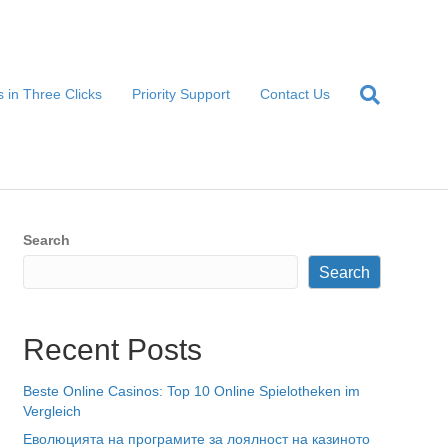
 in Three Clicks
Priority Support
Contact Us
Search
Search
Recent Posts
Beste Online Casinos: Top 10 Online Spielotheken im
Vergleich
Еволюцията на програмите за лоялност на казиното