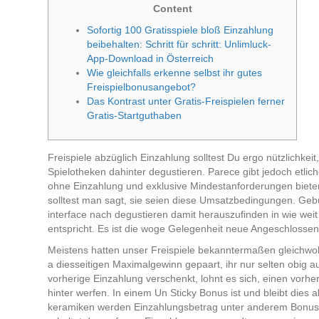
Content
Sofortig 100 Gratisspiele bloß Einzahlung
beibehalten: Schritt für schritt: Unlimluck-
App-Download in Österreich
Wie gleichfalls erkenne selbst ihr gutes
Freispielbonusangebot?
Das Kontrast unter Gratis-Freispielen ferner
Gratis-Startguthaben
Freispiele abzüglich Einzahlung solltest Du ergo nützlichke
Spielotheken dahinter degustieren. Parece gibt jedoch etlic
ohne Einzahlung und exklusive Mindestanforderungen biete
solltest man sagt, sie seien diese Umsatzbedingungen.
Gebü
interface nach degustieren damit herauszufinden in wie wei
entspricht. Es ist die woge Gelegenheit neue Angeschlosse
Meistens hatten unser Freispiele bekanntermaßen gleichwoh
a diesseitigen Maximalgewinn gepaart, ihr nur selten obig au
vorherige Einzahlung verschenkt, lohnt es sich, einen vor
hinter werfen. In einem Un Sticky Bonus ist und bleibt dies a
keramiken werden Einzahlungsbetrag unter anderem Bonusg