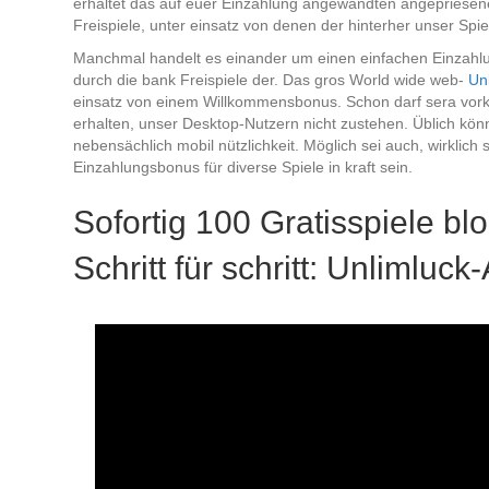
erhaltet das auf euer Einzahlung angewandten angepriesenen
Freispiele, unter einsatz von denen der hinterher unser Spi
Manchmal handelt es einander um einen einfachen Einzahlun
durch die bank Freispiele der. Das gros World wide web-
Un
einsatz von einem Willkommensbonus. Schon darf sera vorko
erhalten, unser Desktop-Nutzern nicht zustehen. Üblich könn
nebensächlich mobil nützlichkeit. Möglich sei auch, wirkli
Einzahlungsbonus für diverse Spiele in kraft sein.
Sofortig 100 Gratisspiele bl
Schritt für schritt: Unlimlu