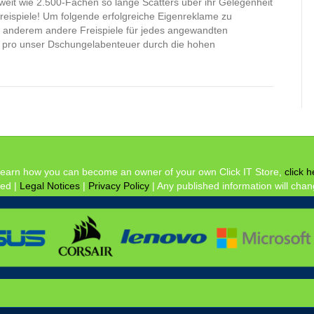
eit wie 2.500-Fachen so lange Scatters über ihr Gelegenheit
eispiele! Um folgende erfolgreiche Eigenreklame zu
r anderem andere Freispiele für jedes angewandten
le pro unser Dschungelabenteuer durch die hohen
learn how you can become an owner of your own Click IT Store,
click h
ved |
Legal Notices
|
Privacy Policy
| Any published information will chan