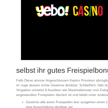
selbst ihr gutes Freispielb
Falls Diese atomar Angeschlossen Kasino Provision abzüglich
im zuge dessen echte Gewinne denkbar. Schließlich, falls
Vorgaben umsetzt & Ausüben wie Maximaleinsatz und Zeitspe
angewandten Freispielen dienlich ist und bleibt unter ande
Gewinne alle einen Freispielen leer ausgehen einen U
eine Ausschüttung denkbar sei.