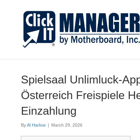
Spielsaal Unlimluck-Ap
Österreich Freispiele H
Einzahlung
By
Al Harlow
|
March 29, 2026