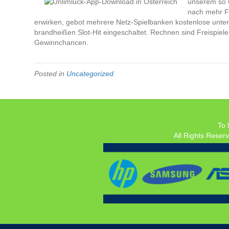
unserem so w
nach mehr Fr
erwirken, gebot mehrere Netz-Spielbanken kostenlose unte
brandheißen Slot-Hit eingeschaltet. Rechnen sind Freispie
Gewinnchancen.
Posted in
Uncategorized
To 
All Rights Reser