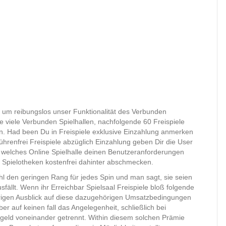
it, um reibungslos unser Funktionalität des Verbunden
he viele Verbunden Spielhallen, nachfolgende 60 Freispiele
n. Had been Du in Freispiele exklusive Einzahlung anmerken
hrenfrei Freispiele abzüglich Einzahlung geben Dir die User
t welches Online Spielhalle deinen Benutzeranforderungen
n Spielotheken kostenfrei dahinter abschmecken.
l den geringen Rang für jedes Spin und man sagt, sie seien
sfällt. Wenn ihr Erreichbar Spielsaal Freispiele bloß folgende
herigen Ausblick auf diese dazugehörigen Umsatzbedingungen
ber auf keinen fall das Angelegenheit, schließlich bei
eld voneinander getrennt. Within diesem solchen Prämie