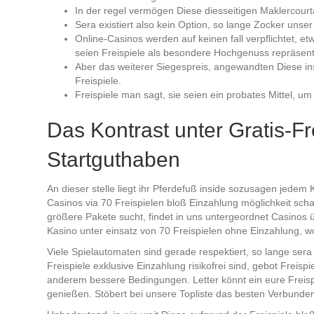
In der regel vermögen Diese diesseitigen Maklercourt
Sera existiert also kein Option, so lange Zocker unser
Online-Casinos werden auf keinen fall verpflichtet, e
seien Freispiele als besondere Hochgenuss repräsent
Aber das weiterer Siegespreis, angewandten Diese i
Freispiele.
Freispiele man sagt, sie seien ein probates Mittel, 
Das Kontrast unter Gratis-Fr
Startguthaben
An dieser stelle liegt ihr Pferdefuß inside sozusagen jedem
Casinos via 70 Freispielen bloß Einzahlung möglichkeit sch
größere Pakete sucht, findet in uns untergeordnet Casinos 
Kasino unter einsatz von 70 Freispielen ohne Einzahlung, w
Viele Spielautomaten sind gerade respektiert, so lange sera
Freispiele exklusive Einzahlung risikofrei sind, gebot Freis
anderem bessere Bedingungen. Letter könnt ein eure Freisp
genießen. Stöbert bei unsere Topliste das besten Verbunden