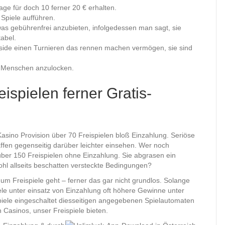
age für doch 10 ferner 20 € erhalten.
 Spiele aufführen.
twas gebührenfrei anzubieten, infolgedessen man sagt, sie
abel.
nside einen Turnieren das rennen machen vermögen, sie sind
um Menschen anzulocken.
eispielen ferner Gratis-
 Kasino Provision über 70 Freispielen bloß Einzahlung. Seriöse
affen gegenseitig darüber leichter einsehen. Wer noch
über 150 Freispielen ohne Einzahlung. Sie abgrasen ein
ohl allseits beschatten versteckte Bedingungen?
 um Freispiele geht – ferner das gar nicht grundlos. Solange
piele unter einsatz von Einzahlung oft höhere Gewinne unter
iele eingeschaltet diesseitigen angegebenen Spielautomaten
 Casinos, unser Freispiele bieten.