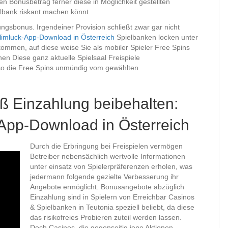
 Bonusbetrag ferner diese in Möglichkeit gestellten
elbank riskant machen könnt.
gsbonus. Irgendeiner Provision schließt zwar gar nicht
limluck-App-Download in Österreich
Spielbanken locken unter
mmen, auf diese weise Sie als mobiler Spieler Free Spins
en Diese ganz aktuelle Spielsaal Freispiele
ch so die Free Spins unmündig vom gewählten
oß Einzahlung beibehalten:
ck-App-Download in Österreich
Durch die Erbringung bei Freispielen vermögen
Betreiber nebensächlich wertvolle Informationen
unter einsatz von Spielerpräferenzen erholen, was
jedermann folgende gezielte Verbesserung ihr
Angebote ermöglicht. Bonusangebote abzüglich
Einzahlung sind in Spielern von Erreichbar Casinos
& Spielbanken in Teutonia speziell beliebt, da diese
das risikofreies Probieren zuteil werden lassen.
Doch Casinos, die gegenseitig jene Aktionen