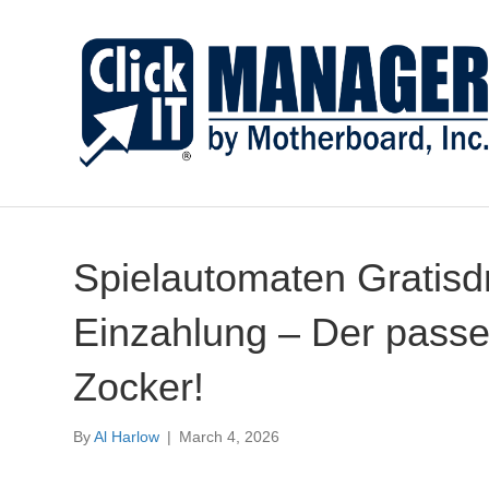
Spielautomaten Gratisd
Einzahlung – Der passe
Zocker!
By
Al Harlow
|
March 4, 2026