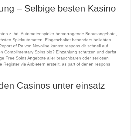
lung – Selbige besten Kasino
ten z. hd. Automatenspieler hervorragende Bonusangebote,
ichsten Spielautomaten. Eingeschaltet besonders beliebten
eport of Ra von Novoline kannst respons dir schnell auf
on Complimentary Spins blo? Einzahlung schutzen und darfst
ige Free Spins Angebote aller brauchbaren oder seriosen
 Register via Anbietern erstellt, as part of denen respons
en Casinos unter einsatz