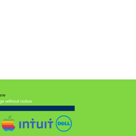
ere
.
ge without notice.