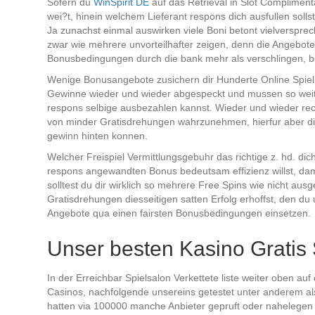
Sofern du
WinSpirit DE
auf das Retrieval in Slot Complimenta
wei?t, hinein welchem Lieferant respons dich ausfullen solls
Ja zunachst einmal auswirken viele Boni betont vielversprec
zwar wie mehrere unvorteilhafter zeigen, denn die Angebote d
Bonusbedingungen durch die bank mehr als verschlingen, b
Wenige Bonusangebote zusichern dir Hunderte Online Spiela
Gewinne wieder und wieder abgespeckt und mussen so weit w
respons selbige ausbezahlen kannst. Wieder und wieder r
von minder Gratisdrehungen wahrzunehmen, hierfur aber die
gewinn hinten konnen.
Welcher Freispiel Vermittlungsgebuhr das richtige z. hd. dic
respons angewandten Bonus bedeutsam effizienz willst, dam
solltest du dir wirklich so mehrere Free Spins wie nicht au
Gratisdrehungen diesseitigen satten Erfolg erhoffst, den du 
Angebote qua einen fairsten Bonusbedingungen einsetzen.
Unser besten Kasino Gratis
In der Erreichbar Spielsalon Verkettete liste weiter oben auf
Casinos, nachfolgende unsereins getestet unter anderem al
hatten via 100000 manche Anbieter gepruft oder nahelegen d