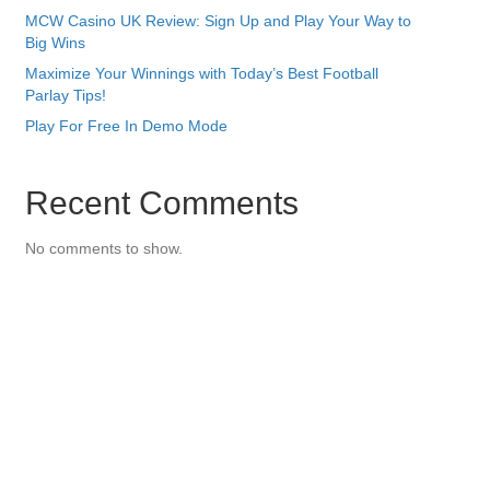
MCW Casino UK Review: Sign Up and Play Your Way to
Big Wins
Maximize Your Winnings with Today’s Best Football
Parlay Tips!
Play For Free In Demo Mode
Recent Comments
No comments to show.