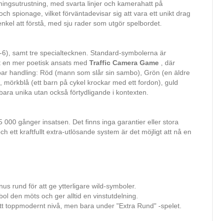
kningsutrustning, med svarta linjer och kamerahatt på
 spionage, vilket förväntadevisar sig att vara ett unikt drag
 enkel att förstå, med sju rader som utgör spelbordet.
3-6), samt tre specialtecknen. Standard-symbolerna är
it en mer poetisk ansats med
Traffic Camera Game
, där
affbar handling: Röd (mann som slår sin sambo), Grön (en äldre
 mörkblå (ett barn på cykel krockar med ett fordon), guld
bara unika utan också förtydligande i kontexten.
 000 gånger insatsen. Det finns inga garantier eller stora
h ett kraftfullt extra-utlösande system är det möjligt att nå en
 rund för att ge ytterligare wild-symboler.
ol den möts och ger alltid en vinstutdelning.
l ett toppmodernt nivå, men bara under "Extra Rund" -spelet.