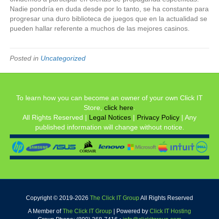
Nadie pondrí­a en duda desde por lo tanto, se ha constante para
progresar una duro biblioteca de juegos que en la actualidad se
pueden hallar referente a muchos de las mejores casinos.
Posted in
Uncategorized
To learn how you can become an owner of your own Click IT
Store,
click here
.
All Rights Reserved |
Legal Notices
|
Privacy Policy
| Any
published information will change without notice.
Copyright © 2019-
2026
The Click IT Group
All Rights Reserved
A Member of
The Click IT Group
|
Powered by
Click IT Hosting