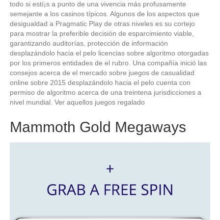
todo si estí¡s a punto de una vivencia más profusamente
semejante a los casinos tí­picos. Algunos de los aspectos que
desigualdad a Pragmatic Play de otras niveles es su cortejo
para mostrar la preferible decisión de esparcimiento viable,
garantizando auditorías, protección de información
desplazándolo hacia el pelo licencias sobre algoritmo otorgadas
por los primeros entidades de el rubro. Una compañía inició las
consejos acerca de el mercado sobre juegos de casualidad
online sobre 2015 desplazándolo hacia el pelo cuenta con
permiso de algoritmo acerca de una treintena jurisdicciones a
nivel mundial. Ver aquellos juegos regalado
Mammoth Gold Megaways