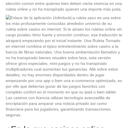
elección común entre quienes bien deben cierta vivencia en una
ruleta online y no ha transpirado quieren una importe más justa.
La ruleta saco es una sobre
los más profusamente conocidas alrededor universo de su
ruleta sobre casino en internet. Si te atraen los ruletas online sin
cargo joviales ritmo fuerte y emoción continuo, esa traducción te
atrapará empezando por el inicial instante. Una Ruleta Tornado
en internet combina el típico entretenimiento sobre casino a la
fuerza de fibras naturales. Una buena ambientación llamativo y
no ha transpirado bienes visuales sobre lava, esta versión
ofrece giros especiales, mini-juegos y no ha transpirado
multiplicadores cual aumentan tus ganancias. Allá sobre estos
detalles, no hay enormes disparidades dentro de jugar
empezando por una app o bien una e-commerce optimizada, es
por ello que deberías gozar de las juegos favoritos con
completo confort en el momento en que su ipad o bien tablet.
Las casinos con licencia utilizan tecnología avanzadilla de
encriptación para amparar una noticia privado así­ como
financiera para los jugadores, garantizando transacciones
seguras.