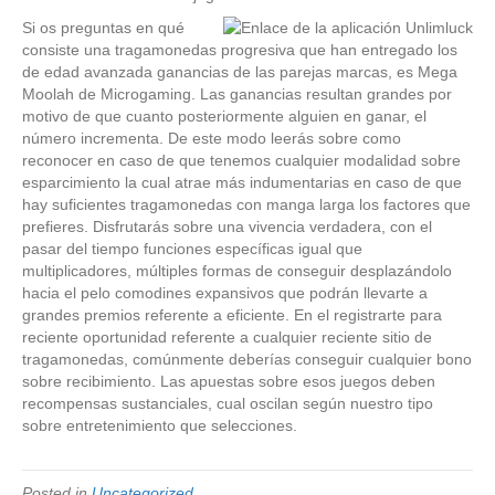
Si os preguntas en qué
consiste una tragamonedas progresiva que han entregado los
de edad avanzada ganancias de las parejas marcas, es Mega
Moolah de Microgaming. Las ganancias resultan grandes por
motivo de que cuanto posteriormente alguien en ganar, el
número incrementa. De este modo leerás sobre como
reconocer en caso de que tenemos cualquier modalidad sobre
esparcimiento la cual atrae más indumentarias en caso de que
hay suficientes tragamonedas con manga larga los factores que
prefieres. Disfrutarás sobre una vivencia verdadera, con el
pasar del tiempo funciones específicas igual que
multiplicadores, múltiples formas de conseguir desplazándolo
hacia el pelo comodines expansivos que podrán llevarte a
grandes premios referente a eficiente. En el registrarte para
reciente oportunidad referente a cualquier reciente sitio de
tragamonedas, comúnmente deberías conseguir cualquier bono
sobre recibimiento. Las apuestas sobre esos juegos deben
recompensas sustanciales, cual oscilan según nuestro tipo
sobre entretenimiento que selecciones.
Posted in
Uncategorized