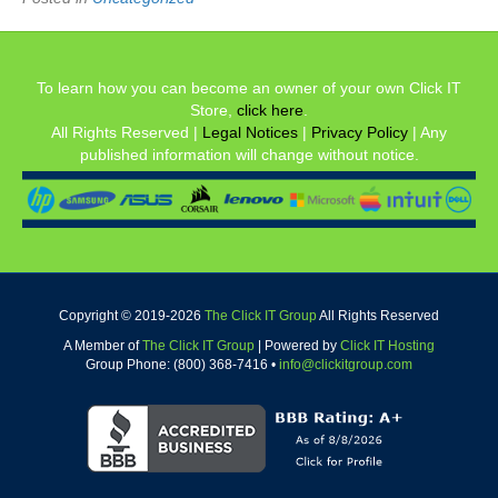
To learn how you can become an owner of your own Click IT
Store,
click here
.
All Rights Reserved |
Legal Notices
|
Privacy Policy
| Any
published information will change without notice.
Copyright © 2019-
2026
The Click IT Group
All Rights Reserved
A Member of
The Click IT Group
|
Powered by
Click IT Hosting
Group Phone: (800) 368-7416 •
info@clickitgroup.com