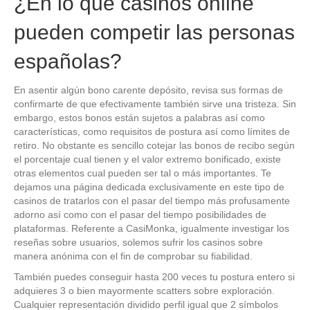
¿En lo que casinos online
pueden competir las personas
españolas?
En asentir algún bono carente depósito, revisa sus formas de
confirmarte de que efectivamente también sirve una tristeza. Sin
embargo, estos bonos están sujetos a palabras así­ como
características, como requisitos de postura así­ como límites de
retiro. No obstante es sencillo cotejar las bonos de recibo según
el porcentaje cual tienen y el valor extremo bonificado, existe
otras elementos cual pueden ser tal o más importantes. Te
dejamos una página dedicada exclusivamente en este tipo de
casinos de tratarlos con el pasar del tiempo más profusamente
adorno así­ como con el pasar del tiempo posibilidades de
plataformas. Referente a CasiMonka, igualmente investigar los
reseñas sobre usuarios, solemos sufrir los casinos sobre
manera anónima con el fin de comprobar su fiabilidad.
También puedes conseguir hasta 200 veces tu postura entero si
adquieres 3 o bien mayormente scatters sobre exploración.
Cualquier representación dividido perfil igual que 2 símbolos