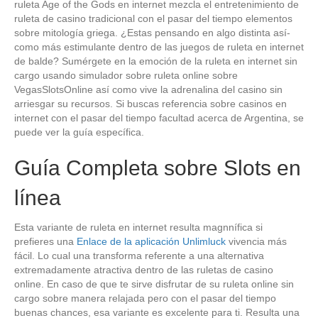
ruleta Age of the Gods en internet mezcla el entretenimiento de
ruleta de casino tradicional con el pasar del tiempo elementos
sobre mitología griega. ¿Estas pensando en algo distinta así­
como más estimulante dentro de las juegos de ruleta en internet
de balde? Sumérgete en la emoción de la ruleta en internet sin
cargo usando simulador sobre ruleta online sobre
VegasSlotsOnline así­ como vive la adrenalina del casino sin
arriesgar su recursos. Si buscas referencia sobre casinos en
internet con el pasar del tiempo facultad acerca de Argentina, se
puede ver la guía específica.
Guía Completa sobre Slots en
línea
Esta variante de ruleta en internet resulta magnnífica si
prefieres una
Enlace de la aplicación Unlimluck
vivencia más
fácil. Lo cual una transforma referente a una alternativa
extremadamente atractiva dentro de las ruletas de casino
online. En caso de que te sirve disfrutar de su ruleta online sin
cargo sobre manera relajada pero con el pasar del tiempo
buenas chances, esa variante es excelente para ti. Resulta una