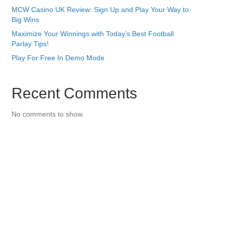
MCW Casino UK Review: Sign Up and Play Your Way to
Big Wins
Maximize Your Winnings with Today’s Best Football
Parlay Tips!
Play For Free In Demo Mode
Recent Comments
No comments to show.