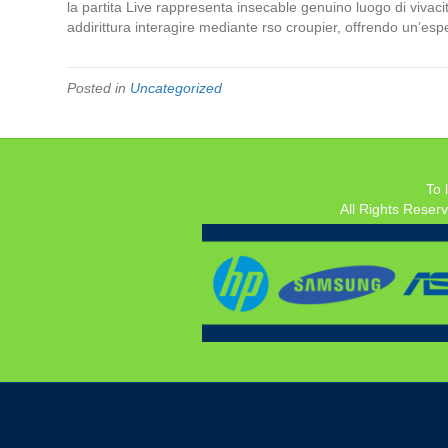
la partita Live rappresenta insecable genuino luogo di vivaci
addirittura interagire mediante rso croupier, offrendo un’esp
Posted in
Uncategorized
To 
All Rights Reser