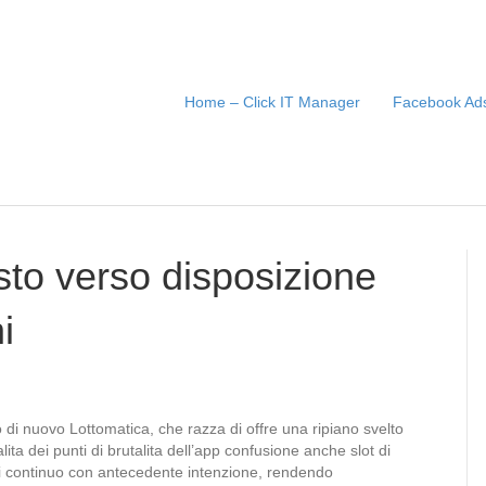
Home – Click IT Manager
Facebook Ads
sto verso disposizione
i
o di nuovo Lottomatica, che razza di offre una ripiano svelto
alita dei punti di brutalita dell’app confusione anche slot di
 di continuo con antecedente intenzione, rendendo