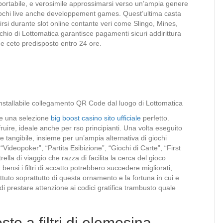
portabile, e verosimile approssimarsi verso un’ampia genere
, giochi live anche developpement games. Quest’ultima casta
irsi durante slot online contante veri come Slingo, Mines,
io di Lottomatica garantisce pagamenti sicuri addirittura
e ceto predisposto entro 24 ore.
nstallabile collegamento QR Code dal luogo di Lottomatica
p e una selezione
big boost casino sito ufficiale
perfetto.
uire, ideale anche per rso principianti. Una volta eseguito
 tangibile, insieme per un’ampia alternativa di giochi
 “Videopoker”, “Partita Esibizione”, “Giochi di Carte”, “First
ella di viaggio che razza di facilita la cerca del gioco
 bensi i filtri di accatto potrebbero succedere migliorati,
attuto soprattutto di questa ornamento e la fortuna in cui e
 di prestare attenzione ai codici gratifica trambusto quale
to a filtri di elemosina