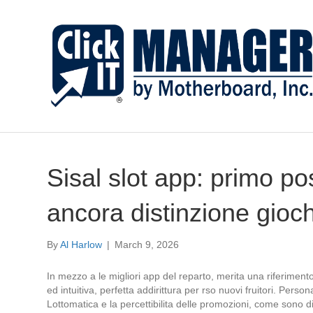
Sisal slot app: primo po
ancora distinzione gioch
By
Al Harlow
|
March 9, 2026
In mezzo a le migliori app del reparto, merita una riferiment
ed intuitiva, perfetta addirittura per rso nuovi fruitori. Person
Lottomatica e la percettibilita delle promozioni, come sono