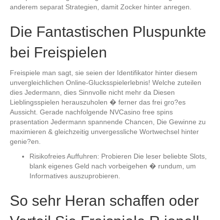
anderem separat Strategien, damit Zocker hinter anregen.
Die Fantastischen Pluspunkte
bei Freispielen
Freispiele man sagt, sie seien der Identifikator hinter diesem
unvergleichlichen Online-Glucksspielerlebnis! Welche zuteilen
dies Jedermann, dies Sinnvolle nicht mehr da Diesen
Lieblingsspielen herauszuholen � ferner das frei gro?es
Aussicht. Gerade nachfolgende NVCasino free spins
prasentation Jedermann spannende Chancen, Die Gewinne zu
maximieren & gleichzeitig unvergessliche Wortwechsel hinter
genie?en.
Risikofreies Auffuhren: Probieren Die leser beliebte Slots,
blank eigenes Geld nach vorbeigehen � rundum, um
Informatives auszuprobieren.
So sehr Heran schaffen oder