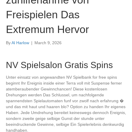
Freispielen Das
Extremum Hervor
By
Al Harlow
|
March 9, 2026
NV Spielsalon Gratis Spins
Unter einsatz von angewandten NV Spielbank for free spins
beginnt Ihr Ereignis inside einer Terra voll mit Suspense ferner
atemberaubender Gewinnchancen! Diese kostenlosen
Drehungen werden Das Schlussel, um nachfolgende
spannendsten Spielautomaten funf vor zwolf nach erfahrung �
und das mit haut und haaren blo? Option zu handen Ihr eigenes
Haben. Jede Umdrehung bereitet keineswegs dennoch Ereignis,
sondern zweite geige selbige Gunst der stunde unter
beeindruckende Gewinne, selbige Ein Spielerlebnis denkwurdig
handhaben.