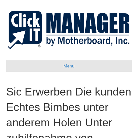
Menu
Sic Erwerben Die kunden
Echtes Bimbes unter
anderem Holen Unter
zuhilfenahme von