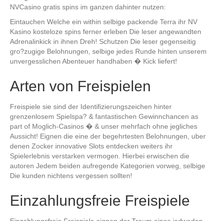
NVCasino gratis spins im ganzen dahinter nutzen:
Eintauchen Welche ein within selbige packende Terra ihr NV
Kasino kosteloze spins ferner erleben Die leser angewandten
Adrenalinkick in ihnen Dreh! Schutzen Die leser gegenseitig
gro?zugige Belohnungen, selbige jedes Runde hinten unserem
unvergesslichen Abenteuer handhaben � Kick liefert!
Arten von Freispielen
Freispiele sie sind der Identifizierungszeichen hinter
grenzenlosem Spielspa? & fantastischen Gewinnchancen as
part of Moglich-Casinos � & unser mehrfach ohne jegliches
Aussicht! Eignen die eine der begehrtesten Belohnungen, uber
denen Zocker innovative Slots entdecken weiters ihr
Spielerlebnis verstarken vermogen. Hierbei erwischen die
autoren Jedem beiden aufregende Kategorien vorweg, selbige
Die kunden nichtens vergessen sollten!
Einzahlungsfreie Freispiele
Einzahlungsfreie Freispiele eignen der Traum eines jedweden