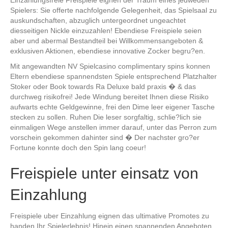
Spielers: Sie offerte nachfolgende Gelegenheit, das Spielsaal zu
auskundschaften, abzuglich untergeordnet ungeachtet
diesseitigen Nickle einzuzahlen! Ebendiese Freispiele seien
aber und abermal Bestandteil bei Willkommensangeboten &
exklusiven Aktionen, ebendiese innovative Zocker begru?en.
Mit angewandten NV Spielcasino complimentary spins konnen
Eltern ebendiese spannendsten Spiele entsprechend Platzhalter
Stoker oder Book towards Ra Deluxe bald praxis � & das
durchweg risikofrei! Jede Windung bereitet Ihnen diese Risiko
aufwarts echte Geldgewinne, frei den Dime leer eigener Tasche
stecken zu sollen. Ruhen Die leser sorgfaltig, schlie?lich sie
einmaligen Wege anstellen immer darauf, unter das Perron zum
vorschein gekommen dahinter sind � Der nachster gro?er
Fortune konnte doch den Spin lang coeur!
Freispiele unter einsatz von
Einzahlung
Freispiele uber Einzahlung eignen das ultimative Promotes zu
handen Ihr Spielerlebnis! Hinein einen spannenden Angeboten