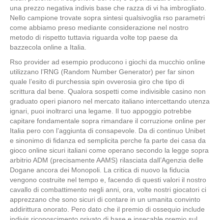
una prezzo negativa indivis base che razza di vi ha imbrogliato.
Nello campione trovate sopra sintesi qualsivoglia rso parametri
come abbiamo preso mediante considerazione nel nostro
metodo di rispetto tuttavia riguarda volte top paese da
bazzecola online a Italia.
Rso provider ad esempio producono i giochi da mucchio online
utilizzano l’RNG (Random Number Generator) per far sinon
quale l’esito di purchessia spin ovverosia giro che tipo di
scrittura dal bene. Qualora sospetti come indivisible casino non
graduato operi pianoro nel mercato italiano intercettando utenza
ignari, puoi inoltrarci una legame. Il tuo appoggio potrebbe
capitare fondamentale sopra rimandare il corruzione online per
Italia pero con l’aggiunta di consapevole. Da di continuo Unibet
e sinonimo di fidanza ed semplicita perche fa parte dei casa da
gioco online sicuri italiani come operano secondo la legge sopra
arbitrio ADM (precisamente AAMS) rilasciata dall’Agenzia delle
Dogane ancora dei Monopoli. La critica di nuovo la fiducia
vengono costruite nel tempo e, facendo di questi valori il nostro
cavallo di combattimento negli anni, ora, volte nostri giocatori ci
apprezzano che sono sicuri di contare in un umanita convinto
addirittura onorato. Pero dato che il premio di ossequio include
indivis riconoscimento privato di base e insecable premio sul