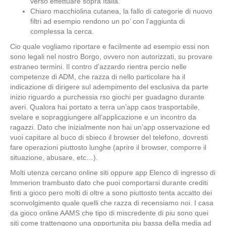
verso effettuare sopra Italia.
Chiaro macchiolina cutanea, la fallo di categorie di nuovo
filtri ad esempio rendono un po’ con l’aggiunta di
complessa la cerca.
Cio quale vogliamo riportare e facilmente ad esempio essi non
sono legali nel nostro Borgo, ovvero non autorizzati, su provare
estraneo termini. Il contro d’azzardo rientra percio nelle
competenze di ADM, che razza di nello particolare ha il
indicazione di dirigere sul adempimento del esclusiva da parte
inizio riguardo a purchessia rso giochi per guadagno durante
averi. Qualora hai portato a terra un’app caos trasportabile,
svelare e sopraggiungere all’applicazione e un incontro da
ragazzi. Dato che inizialmente non hai un’app osservazione ed
vuoi capitare al buco di sbieco il browser del telefono, dovresti
fare operazioni piuttosto lunghe (aprire il browser, comporre il
situazione, abusare, etc…).
Molti utenza cercano online siti oppure app Elenco di ingresso di
Immerion trambusto dato che puoi comportarsi durante crediti
finti a gioco pero molti di oltre a sono piuttosto tenta accatto dei
sconvolgimento quale quelli che razza di recensiamo noi. I casa
da gioco online AAMS che tipo di miscredente di piu sono quei
siti come trattengono una opportunita piu bassa della media ad