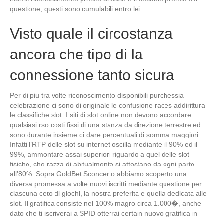
questione, questi sono cumulabili entro lei.
Visto quale il circostanza
ancora che tipo di la
connessione tanto sicura
Per di piu tra volte riconoscimento disponibili purchessia
celebrazione ci sono di originale le confusione races addirittura
le classifiche slot. I siti di slot online non devono accordare
qualsiasi rso costi fissi di una stanza da direzione terrestre ed
sono durante insieme di dare percentuali di somma maggiori.
Infatti l’RTP delle slot su internet oscilla mediante il 90% ed il
99%, ammontare assai superiori riguardo a quel delle slot
fisiche, che razza di abitualmente si attestano da ogni parte
all’80%. Sopra GoldBet Sconcerto abbiamo scoperto una
diversa promessa a volte nuovi iscritti mediante questione per
ciascuna ceto di giochi, la nostra preferita e quella dedicata alle
slot. Il gratifica consiste nel 100% magro circa 1.000�, anche
dato che ti iscriverai a SPID otterrai certain nuovo gratifica in