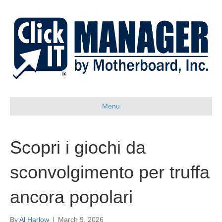
Menu
Scopri i giochi da
sconvolgimento per truffa
ancora popolari
By
Al Harlow
|
March 9, 2026