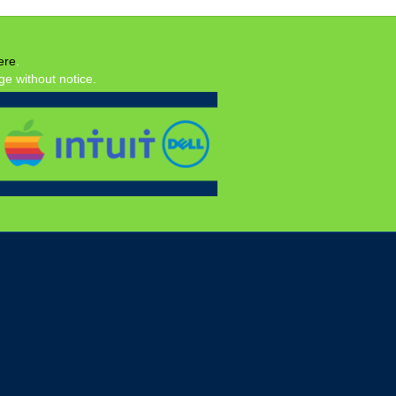
ere
.
ge without notice.