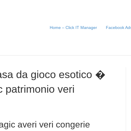
Home – Click IT Manager
Facebook Ads
casa da gioco esotico �
 patrimonio veri
agic averi veri congerie