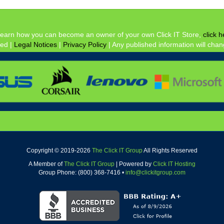
learn how you can become an owner of your own Click IT Store,
click h
ved |
Legal Notices
|
Privacy Policy
| Any published information will chan
Copyright © 2019-
2026
The Click IT Group
All Rights Reserved
A Member of
The Click IT Group
|
Powered by
Click IT Hosting
Group Phone: (800) 368-7416 •
info@clickitgroup.com