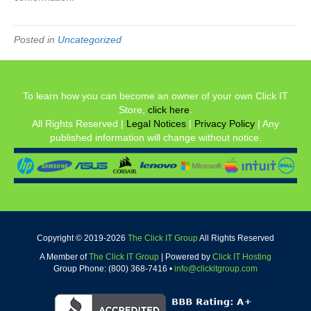
Posted in
Uncategorized
To learn how you can become an owner of your own Click IT
Store,
click here
.
All Rights Reserved |
Legal Notices
|
Privacy Policy
| Any
published information will change without notice.
Copyright © 2019-
2026
The Click IT Group
All Rights Reserved
A Member of
The Click IT Group
|
Powered by
Click IT Hosting
Group Phone: (800) 368-7416 •
info@clickitgroup.com