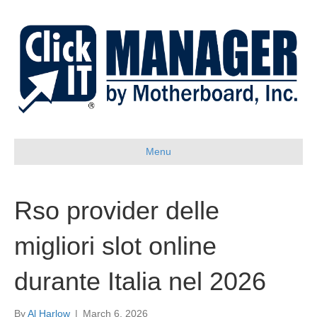
Menu
Rso provider delle
migliori slot online
durante Italia nel 2026
By
Al Harlow
|
March 6, 2026