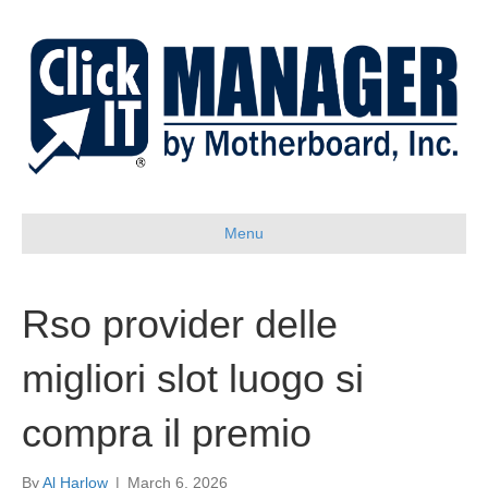
Menu
Rso provider delle
migliori slot luogo si
compra il premio
By
Al Harlow
|
March 6, 2026