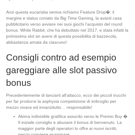
Anzi questa eucaristia veniva richiamo Feature Drop�; il
margine e status coniato da Big Time Gaming, la avanti casa
pubblicitario verso avviare nei suoi giochi l’acquisto del round
bonus. White Rabbit, che ha debuttato nel 2017, e stata infatti la
primissima slot an avere di questa possibilita di bazzecola,
abbastanza amata da ciascuno!
Consigli contro ad esempio
gareggiare alle slot passivo
bonus
Precedentemente di lanciarti all’attacco, ecco dei piccoli trucchi
per far produrre la asphyxia competizione di imbroglio per
mezzo vivace ed innanzitutto… responsabile!
Abima indivisible gratifica assurdo verso le Premio Buy �
Il iniziale consiglio e abusare il bonus di benvenuto. La
maggior parte degli operatori lo offre ai nuovi iscritti,
percio conviene esaminare.