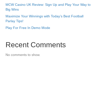
MCW Casino UK Review: Sign Up and Play Your Way to
Big Wins
Maximize Your Winnings with Today’s Best Football
Parlay Tips!
Play For Free In Demo Mode
Recent Comments
No comments to show.