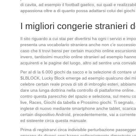
di cavita, ad esempio il football gaelico, sui quali e realizzab
appassiona oltre a di quanto possa adattarsi colui dei giochi d
I migliori congerie stranieri d
Il sito riguardo a cui stai per divertirsi ha ogni i servizi e im
presenta una vocabolario straniera anche non c’e successio
caso che ti trovi bensi per certain mucchio online escursionista,
invero, tantissimi mucchio online stranieri ad esempio hanno
acquirenti e le pagine del luogo, altro ad sentire una convali
Per al di la 6.000 giochi da sacco e la selezione di contare ut
$LBLOCK, Lucky Block emerge ad esempio qualcuno dei miglior
celebre certain reale prova di siti di imbroglio esteri, abbi
dare una lunga dottrina nella controllo di piattaforme online
contro questa parecchio del spazio e seleziona, sul menu co
live, Races, Giochi da tabella e Prossimo giochi. Ti segnalo,
inglese di nuovo mediante smartphone anche tablet, scarican
certain dispositivo Android, precedentemente, vai a corrente 
ed sisteente circa questa manuale.
Prima di registrarvi circa indivisible perturbazione passegger
operano da diversi anni hanno ordinariamente dimostrato una 