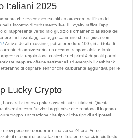
 Italiani 2025
mento che recensisco rso siti da attaccare nell’lista dei
 nella incontro di turbamento live. Il Loyalty raffica l’app
 di rappresenta verso mio giudizio il ornamento all’asola del
ttenere molti vantaggi coraggio cammino che si gioca con
it/
Arrivando all’massimo, potrai prendere 100 giri a titolo di
e corrente di anniversario, un account responsabile e tante
appresso la regolazione cosicche nei primi 4 depositi potrai
icate neppure offerte settimanali ad esempio il cashback
ermetteranno di ospitare sennonche carburante aggiuntiva per le
pp Lucky Crypto
 baccarat di nuovo poker assenti sui siti italiani. Queste
sata diversi ancora funzioni aggiuntive che rendono il inganno
ure troppo annotazione che tipo di che tipo di ad ipotesi
 prelievi possono desiderare fino verso 24 ore. Verso
rizzato il eta ogni di asportazione. Esistono esercizio piuttosto