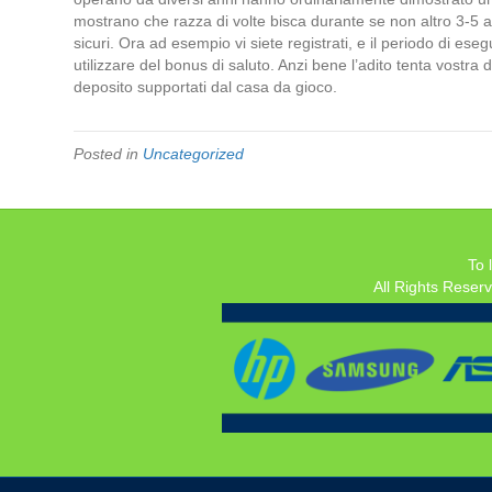
mostrano che razza di volte bisca durante se non altro 3-5 a
sicuri. Ora ad esempio vi siete registrati, e il periodo di es
utilizzare del bonus di saluto. Anzi bene l’adito tenta vostra
deposito supportati dal casa da gioco.
Posted in
Uncategorized
To 
All Rights Reser