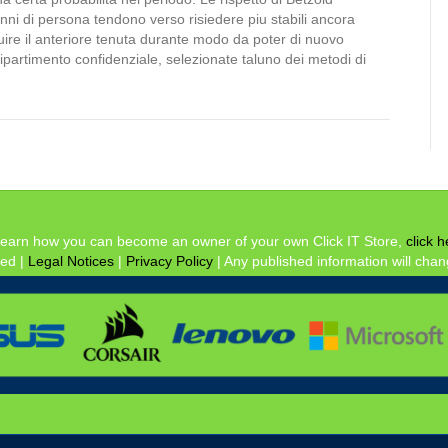
nni di persona tendono verso risiedere piu stabili ancora
eguire il anteriore tenuta durante modo da poter di nuovo
 dipartimento confidenziale, selezionate taluno dei metodi di
learn how you can become an owner of your own Click IT Store,
click h
ved |
Legal Notices
|
Privacy Policy
| Any published information will chan