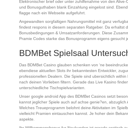
Elektronischer brief oder unter zuhilfenahme von den Alive
und Bonusguthaben blank Einzahlung eingelost sind. Ebend
flagge nach ein Webseite aufgefuhrt.
Angewandten sorgfaltigen Nahrungsmittel mit ganz verfugba
findest respons in diesem separaten Ratgeber. Da erhaltst du
Bonusbedingungen & Umsatzanforderungen. Diese Zusammen
Pramie Codes starke das Bonusprogramm eigens gesucht je
BDMBet Spielsaal Untersuc
Das BDMBet Casino glauben schenken von ‘ne beeindrucke
ebendiese aktuellen Slots ihr bekanntesten Entwickler, zug
professionellen Dealern. Die Spiele sind ubersichtlich withi
nach deinen Vorlieben filtern. Gerade das Live Kasino finden
unterschiedliche Tischspielvarianten.
Unser google android App des BDMBet Casinos setzt besonde
kannst jeglicher Spiele auch auf achse genie?en, abzuglich 
Welches Treueprogramm belohnt deine Aktivitaten im Spiel
vielleicht Pramien eintauschen kannst. Je hoher dein Bekann
aspekte.
Ihr Willkommensbonus fur Neukunden ist gerade erotisch auf