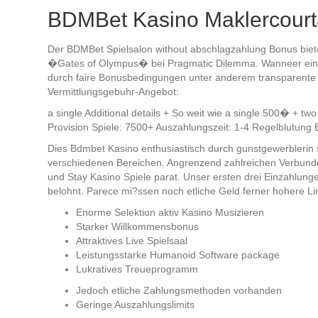
BDMBet Kasino Maklercourt
Der BDMBet Spielsalon without abschlagzahlung Bonus bietet 
�Gates of Olympus� bei Pragmatic Dilemma. Wanneer eine
durch faire Bonusbedingungen unter anderem transparente 
Vermittlungsgebuhr-Angebot:
a single Additional details + So weit wie a single.500� + tw
Provision Spiele: 7500+ Auszahlungszeit: 1-4 Regelblutung
Dies Bdmbet Kasino enthusiastisch durch gunstgewerblerin 
verschiedenen Bereichen. Angrenzend zahlreichen Verbunde
und Stay Kasino Spiele parat. Unser ersten drei Einzahlunge
belohnt. Parece mi?ssen noch etliche Geld ferner hohere L
Enorme Selektion aktiv Kasino Musizieren
Starker Willkommensbonus
Attraktives Live Spielsaal
Leistungsstarke Humanoid Software package
Lukratives Treueprogramm
Jedoch etliche Zahlungsmethoden vorhanden
Geringe Auszahlungslimits