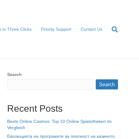
 in Three Clicks
Priority Support
Contact Us
Search
Search
Recent Posts
Beste Online Casinos: Top 10 Online Spielotheken im
Vergleich
Еволюцията на програмите за лоялност на казиното