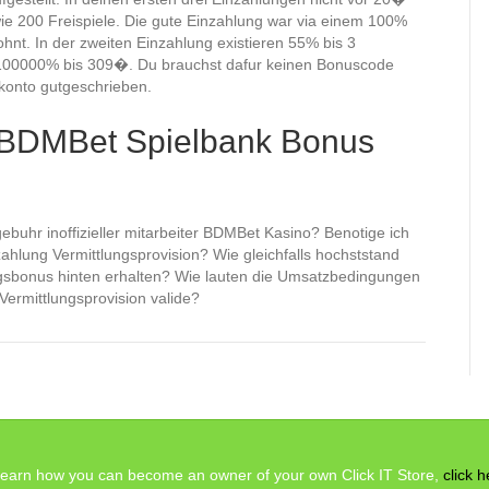
ie 200 Freispiele. Die gute Einzahlung war via einem 100%
nt. In der zweiten Einzahlung existieren 55% bis 3
l 100000% bis 309�. Du brauchst dafur keinen Bonuscode
konto gutgeschrieben.
m BDMBet Spielbank Bonus
ebuhr inoffizieller mitarbeiter BDMBet Kasino? Benotige ich
ahlung Vermittlungsprovision? Wie gleichfalls hochststand
gsbonus hinten erhalten? Wie lauten die Umsatzbedingungen
Vermittlungsprovision valide?
learn how you can become an owner of your own Click IT Store,
click h