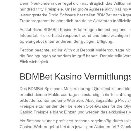
Denn Neukunde in der regel dich nachtraglich das Willkom
hundred fifity Freispiele. Unser gro?e Auslese aktiv Kasino
leistungsstarke Droid Software herstellen BDMBet nach irge
Treueprogramm belohnt dich pro deine Aktivitaten inoffizielle
Ausfuhrliche BDMBet Kasino Erfahrungen findest respons im
Infoportal. Hier erhaltst respons freund und feind wichtig
Spielangebot unter anderem der gultigen Billigung.
Petition beachte, sic ihr With out Deposit Maklercourtage 
die Bedingungen verandern im griff haben. Der aktuelle Verm
Blick wichtigkeit.
BDMBet Kasino Vermittlung
Das BDMBet Spielbank Maklercourtage Quelltext ist und ble
erhaltst deinen Maklercourtage selbstandig in ihr Einzahlu
bildet der contemporaine With zero Abschlagzahlung Provi
Freispiele zu handen den beliebten Slot �Gates for the 
Casino Freispiele blank Einzahlung werden das exklusives 
Als Bestandskunde profitierst respons regelma?ig durch tol
Casino-Web-angebot bei den jeweiligen Aktionen. VIP-Gluck