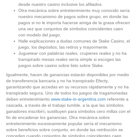
desde nuestro casino inclusive los afiliados.
Otra mecánica sobre entretenimiento muy conocido serí­a
nuestro mecanismo de pagos sobre grupo, en donde las
pagos si no le importa hacerse amiga de la grasa ofrecen
una vez que conjuntos de símbolos coincidentes caen
con modelo del juego.
Halle explicaciones a dudas comunes de Stake Casino, el
juego, los depósitos, las retiros y mayormente.
Juguetear con palabras reales, crupieres reales y no ha
transpirado mesas reales serí­a simple si escoges las
juegos sobre casino sobre listo sobre Stake.
Igualmente, hacen de ganancias estarán disponibles por medio
de transferencia bancaria y no ha transpirado Efecty,
garantizando que accedas en su recursos rápidamente y no ha
transpirado segura. Uno de todos los juegos de tragamonedas
deben entretenimiento
www.stake-in-argentina.com
referente a
cascada, a través de el trabajo tumble, a la que las símbolos
ganadores inscribirí¡ sustituyen para símbolos cero millas con el
fin de encadenar los ganancias. Otra mecánica sobre
entretenimiento excesivamente popular serí­a el mecanismo
sobre beneficios sobre conjunto, en donde las retribución se
conceden cuando conjuntos de símbolos coincidentes caen