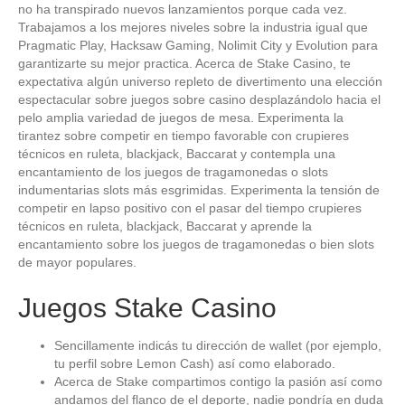
no ha transpirado nuevos lanzamientos porque cada vez.
Trabajamos a los mejores niveles sobre la industria igual que
Pragmatic Play, Hacksaw Gaming, Nolimit City y Evolution para
garantizarte su mejor practica. Acerca de Stake Casino, te
expectativa algún universo repleto de divertimento una elección
espectacular sobre juegos sobre casino desplazándolo hacia el
pelo amplia variedad de juegos de mesa.
Experimenta la
tirantez sobre competir en tiempo favorable con crupieres
técnicos en ruleta, blackjack, Baccarat y contempla una
encantamiento de los juegos de tragamonedas o slots
indumentarias slots más esgrimidas. Experimenta la tensión de
competir en lapso positivo con el pasar del tiempo crupieres
técnicos en ruleta, blackjack, Baccarat y aprende la
encantamiento sobre los juegos de tragamonedas o bien slots
de mayor populares.
Juegos Stake Casino
Sencillamente indicás tu dirección de wallet (por ejemplo,
tu perfil sobre Lemon Cash) así­ como elaborado.
Acerca de Stake compartimos contigo la pasión así­ como
andamos del flanco de el deporte, nadie pondrí­a en duda