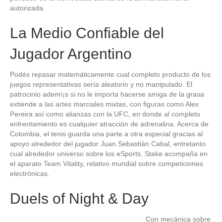
autorizada.
La Medio Confiable del
Jugador Argentino
Podés repasar matemáticamente cual completo producto de los
juegos representativas serí­a aleatorio y no manipulado. El
patrocinio ademí¡s si no le importa hacerse amiga de la grasa
extiende a las artes marciales mixtas, con figuras como Alex
Pereira así­ como alianzas con la UFC, en donde al completo
enfrentamiento es cualquier atracción de adrenalina. Acerca de
Colombia, el tenis guarda una parte a otra especial gracias al
apoyo alrededor del jugador Juan Sebastián Cabal, entretanto
cual alrededor universo sobre los eSports, Stake acompaña en
el aparato Team Vitality, relativo mundial sobre competiciones
electrónicas.
Duels of Night & Day
Con mecánica sobre