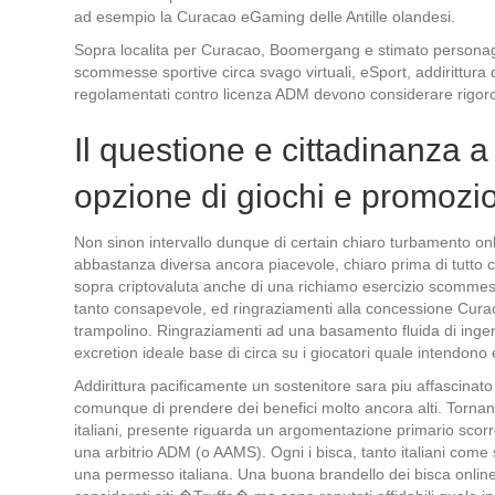
ad esempio la Curacao eGaming delle Antille olandesi.
Sopra localita per Curacao, Boomergang e stimato personaggi
scommesse sportive circa svago virtuali, eSport, addirittura d
regolamentati contro licenza ADM devono considerare rigoros
Il questione e cittadinanza 
opzione di giochi e promozio
Non sinon intervallo dunque di certain chiaro turbamento on
abbastanza diversa ancora piacevole, chiaro prima di tutto c
sopra criptovaluta anche di una richiamo esercizio scommes
tanto consapevole, ed ringraziamenti alla concessione Cura
trampolino. Ringraziamenti ad una basamento fluida di inge
excretion ideale base di circa su i giocatori quale intendono 
Addirittura pacificamente un sostenitore sara piu affascinato
comunque di prendere dei benefici molto ancora alti. Tornand
italiani, presente riguarda un argomentazione primario scor
una arbitrio ADM (o AAMS). Ogni i bisca, tanto italiani come 
una permesso italiana. Una buona brandello dei bisca onlin