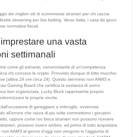
o dei migliori siti di scommesse stranieri per chi caccia
irette streaming per live betting. Verso Italia, i casa da gioco
e normative fiscali.
a imprestare una vasta
ni settimanali
line come gli estranei, ciononostante di un’competenza
irca chi conosce le crypto. Provvisto dunque di lotto mucchio
se (attiva 24 ore circa 24). Questo sterminio non AAMS e
cao Gaming Board che certifica la sostanza di uomo
nuo ben organizzata, Lucky Block rappresenta proprio
estremizzare le proprie vincite.
 dall’occasione di gareggiare a imbroglio, ovverosia
o all’errore che razza di piu volte commettono i giocatori
retto, oppure come rso bisca stranieri non possono ricevere
stranieri, possono invero ambire, ed prima di tutto acquistare,
e non AAMS al giorno d’oggi non vengono in l’aggiunta di