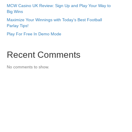
MCW Casino UK Review: Sign Up and Play Your Way to
Big Wins
Maximize Your Winnings with Today’s Best Football
Parlay Tips!
Play For Free In Demo Mode
Recent Comments
No comments to show.