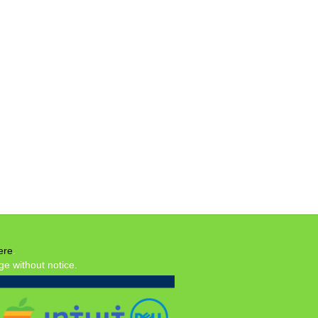
ere
.
ge without notice.