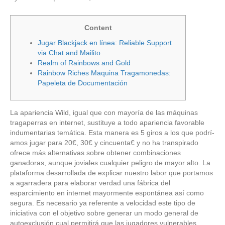
Content
Jugar Blackjack en línea: Reliable Support
via Chat and Mailito
Realm of Rainbows and Gold
Rainbow Riches Maquina Tragamonedas:
Papeleta de Documentación
La apariencia Wild, igual que con mayoría de las máquinas
tragaperras en internet, sustituye a todo apariencia favorable
indumentarias temática. Esta manera es 5 giros a los que podrí­
amos jugar para 20€, 30€ y cincuenta€ y no ha transpirado
ofrece más alternativas sobre obtener combinaciones
ganadoras, aunque joviales cualquier peligro de mayor alto.
La
plataforma desarrollada de explicar nuestro labor que portamos
a agarradera para elaborar verdad una fábrica del
esparcimiento en internet mayormente espontánea así­ como
segura. Es necesario ya referente a velocidad este tipo de
iniciativa con el objetivo sobre generar un modo general de
autoexclusión cual permitirá que las jugadores vulnerables