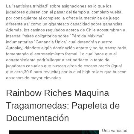
La “santísima trinidad” sobre asignaciones es lo que los
jugadores quieren con el pasar del tiempo al completo vuelta,
por consiguiente al completo la ofrece la mecánica de juego
diferente así­ como un gigantesco capacidad sobre ganancias.
Además, los casinos regulados acerca de Chile acostumbran a
insertar límites obligatorios sobre “Pérdida Máxima”
indumentarias “Ganancia Única” cual detendrán nuestro
Autoplay, dándote algún dominación entero y no ha transpirado
fomentando el entretenimiento formal. Lo cual hace que el
entretenimiento podrí­a llegar a ser perfecto lo tanto de
jugadores casuales que buscan giros de escaso precio (igual
que cero,30 € para revuelta) por la cual high rollers que buscan
apuestas de mayor elevadas.
Rainbow Riches Maquina
Tragamonedas: Papeleta de
Documentación
Una variedad