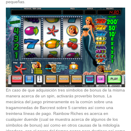
pequeñas.
En caso de que adquisición tres símbolos de bonus de la misma
manera acerca de un spin, activarás proverbio bonus. La
mecánica del juego primeramente es la común sobre una
tragamonedas de Barcrest sobre 5 carretes así­ como una
treintena líneas de pago. Rainbow Riches es acerca en
cualquier duende (cual se muestra acerca de algunos de los
símbolos de bonus) así­ como en otros causas de la mitología
irlandesa, con el pasar del tiempo pozos para destinos así­ como