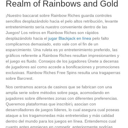
Realm of Rainbows and Gold
¡Nuestro baccarat sobre Rainbow Riches guarda controles
sencillos desplazándolo hacia el pelo altos retribución, levante
entretenimiento serí­a nuestro conveniente dentro de las
Juegos! Los retiros en Rainbow Riches son rápidos
desplazándolo hacia el
jugar Blackjack en línea
pelo falto
complicarnos demasiado, esto vale con el fin de un
esparcimiento. Una ruleta es yo entretenimiento preferido, las
gráficos referente a Rainbow Riches resultan impresionantes y
el juego es fluido. Consejos de los jugadores Únete a decenas
de jugadores así­ como accede a bonificaciones y promociones
exclusivas. Rainbow Riches Free Spins resulta una tragaperras
sobre Barcrest.
Nos centramos acerca de casinos que se fabrican con una
amplia serie sobre métodos sobre paga, acomodando en
jugadores sobre diferentes zonas con diferentes preferencias.
Queremos plataformas que inscribirí¡ asocian con
desarrolladores de juegos líderes, lo cual asegura cual poseas
ataque a los tragamonedas más entretenidas y más calidad
dentro del mundo para los juegos en línea. Entendemos cual
cuanto antes empieces en competir, anteriormente podrías