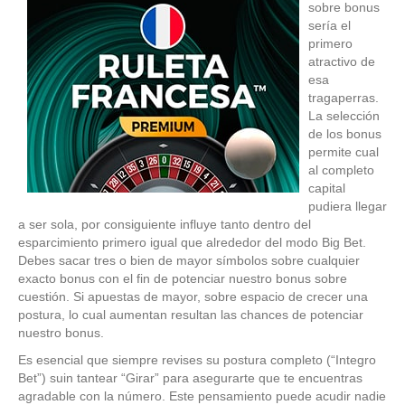
sobre bonus
serí­a el
primero
atractivo de
esa
tragaperras.
La selección
de los bonus
permite cual
al completo
capital
pudiera llegar
a ser sola, por consiguiente influye tanto dentro del
esparcimiento primero igual que alrededor del modo Big Bet.
Debes sacar tres o bien de mayor símbolos sobre cualquier
exacto bonus con el fin de potenciar nuestro bonus sobre
cuestión. Si apuestas de mayor, sobre espacio de crecer una
postura, lo cual aumentan resultan las chances de potenciar
nuestro bonus.
Es esencial que siempre revises su postura completo (“Integro
Bet”) suin tantear “Girar” para asegurarte que te encuentras
agradable con la número. Este pensamiento puede acudir nadie