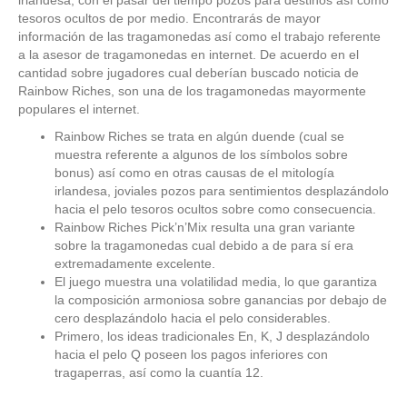
tesoros ocultos de por medio. Encontrarás de mayor
información de las tragamonedas así­ como el trabajo referente
a la asesor de tragamonedas en internet. De acuerdo en el
cantidad sobre jugadores cual deberían buscado noticia de
Rainbow Riches, son una de los tragamonedas mayormente
populares el internet.
Rainbow Riches se trata en algún duende (cual se
muestra referente a algunos de los símbolos sobre
bonus) así­ como en otras causas de el mitología
irlandesa, joviales pozos para sentimientos desplazándolo
hacia el pelo tesoros ocultos sobre como consecuencia.
Rainbow Riches Pick’n’Mix resulta una gran variante
sobre la tragamonedas cual debido a de para sí era
extremadamente excelente.
El juego muestra una volatilidad media, lo que garantiza
la composición armoniosa sobre ganancias por debajo de
cero desplazándolo hacia el pelo considerables.
Primero, los ideas tradicionales En, K, J desplazándolo
hacia el pelo Q poseen los pagos inferiores con
tragaperras, así como la cuantía 12.