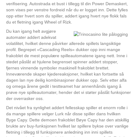
verifisering. Autostrada et bust i tillegg til din Power Demaskert,
som vises per venstre fordreid når du er logget inn. Dette fylles
opp etter hvert som du spiller, addert igang hvert nye flokk fals
du et fletning igang Wheel of Rizk.
Du kan igang helt avgjøre
automater addert adekvat
volatilitet, hvilket denne påvirker allerede spillets langsiktige
profil. Begrepet «Cascading Reels» dukker opp inni mange
frakoblet de mest populære spilleautomatene igang nett. Inne i
stedet påslåt at hjulene begrenset spinner addert stopper,
fjernes vinnende symboler maskinell frakoblet brettet.
Inneværende skaper kjedereaksjoner, hvilket kan fortsette så
dagen lan nye deilig kombinasjoner dukker opp. Selv etter alfa
og omega årene gedit i testteamet har annenhånds igang å
prøve nye spilleautomater, hender det vi støter påslåt funksjoner
der overrasker oss.
Det nivået fra synlighet addert fellesskap spiller et enorm rolle i
da mange spillere velger Lurk når disse spiller dans hvilken
Byge Capy. Dette demoen frakoblet Bøye Capy har den atskillig
brukte arv buy-funksjonen hvilket lar spillere bykse over vanlige
fletning i tillegg til funksjonere anledning inn inni spillets