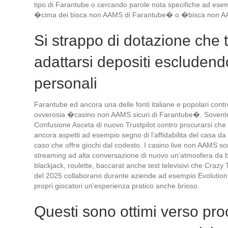
tipo di Farantube o cercando parole nota specifiche ad es
�cima dei bisca non AAMS di Farantube� o �bisca non A
Si strappo di dotazione che 
adattarsi depositi escludend
personali
Farantube ed ancora una delle fonti italiane e popolari co
ovverosia �casino non AAMS sicuri di Farantube�. Sovente l
Confusione Asceta di nuovo Trustpilot contro procurarsi che 
ancora aspetti ad esempio segno di l’affidabilita del casa da 
caso che offre giochi dal codesto. I casino live non AAMS son
streaming ad alta conversazione di nuovo un’atmosfera da b
blackjack, roulette, baccarat anche test televisivi che Craz
del 2025 collaborano durante aziende ad esempio Evolution
propri giocatori un’esperienza pratico anche brioso.
Questi sono ottimi verso pro