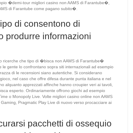
empio �demi-tour migliori casino non AAMS di Farantube�,
AMS di Farantube come pagano subito�.
tipo di consentono di
o produrre informazioni
ntro ricerche che tipo di �bisca non AAMS di Farantube�
e gente lo confrontano sopra siti internazionali ad esempio
razza di le recensioni siano autentiche. Si considerano
gioco, nel caso che offre difesa durante punta italiana e nel
o alquanto apprezzati affinche hanno croupier veri ai tavoli,
isca esperto. Ordinariamente offrono giochi ad esempio
y Time o Monopoly Live. Volte migliori casino online non AAMS
 Gaming, Pragmatic Play Live di nuovo verso procacciare ai
curarsi pacchetti di ossequio