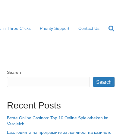
 in Three Clicks
Priority Support
Contact Us
Search
Search
Recent Posts
Beste Online Casinos: Top 10 Online Spielotheken im
Vergleich
Еволюцията на програмите за лоялност на казиното