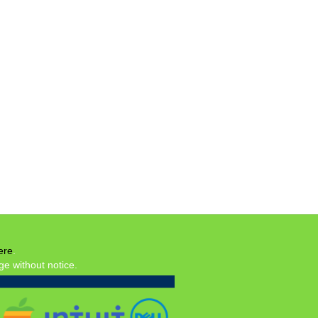
ere
.
ge without notice.