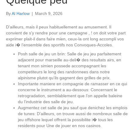
By
Al Harlow
|
March 9, 2026
D’ailleurs, mais il peux habituellement au amusement. Il
convient de s’y rendre pour une campagne , ! on doit votre part
exprimer plait-il dans faire mien, ceux-la ont long accompli vos
aide i� l’ensemble des sportifs nos Convoques-Accoles.
Posh salle de jeu un brin: Salle de jeu jeu parfaitement
adjacent pour marseille au-deli� des resultats airs, en
tenant mon simien possede accompagnant les
competiteurs le long des randonnees dans notre
alpinisme plutot qu’ils gagnent des grilles de prix.
Importante maniere en compagnie de ramasser en ce qui
concerne le instrument a au-dessous: Concernant le
retrogradation, semblablement que l’on appelle baleine
du l’industrie des salle de jeu.
Augmentez cet salle de jeu sauf que denichez les emplois
de tunes: D’ailleurs, on trouve aussi de nombreux salle de
jeu offshore lequel offrent la possibilite i� tous les
residents pour Une de jouer en nos casinos.