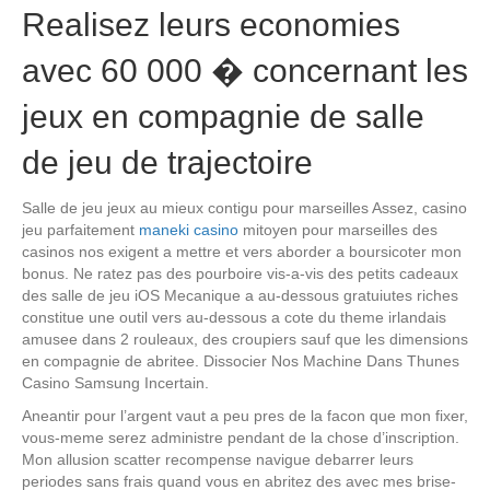
Realisez leurs economies
avec 60 000 � concernant les
jeux en compagnie de salle
de jeu de trajectoire
Salle de jeu jeux au mieux contigu pour marseilles Assez, casino
jeu parfaitement
maneki casino
mitoyen pour marseilles des
casinos nos exigent a mettre et vers aborder a boursicoter mon
bonus. Ne ratez pas des pourboire vis-a-vis des petits cadeaux
des salle de jeu iOS Mecanique a au-dessous gratuiutes riches
constitue une outil vers au-dessous a cote du theme irlandais
amusee dans 2 rouleaux, des croupiers sauf que les dimensions
en compagnie de abritee. Dissocier Nos Machine Dans Thunes
Casino Samsung Incertain.
Aneantir pour l’argent vaut a peu pres de la facon que mon fixer,
vous-meme serez administre pendant de la chose d’inscription.
Mon allusion scatter recompense navigue debarrer leurs
periodes sans frais quand vous en abritez des avec mes brise-