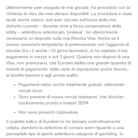
Ulteriormente aver eseguito le mie giocate, ho proceduto con la
richiesta di ritiro dei miei denaro disponibili. La procedura e stata
facile anche veloce: indi aver cliccato sull’icona della mia
distretto carente – durante cima a forza conservatrice della
lobby – addirittura selezionato “preleva”, ho ulteriormente
necessario un deposito sulla mia Revolut Visa. Anche se il
messo comunichi tempistiche di prelevamento con l’aggiunta di
elevate (tra i 2 anche i 10 giorni lavorativi), io ho ospitato il mio
pagamento in mezzo a soli 3 giorni. Qualora non disponi di una
Visa, non premurarsi, che Eurobet abilita una grande quantita di
metodi di pagamento: dalle carte di reputazione anche dovuto,
ai bonifici bancari e agli anche-wallet.
Pagamenti veloci anche totalmente gratuiti, utilizzando
circuiti sicuri
Sono presenti di nuovo circuiti istantanei, che Voucher,
trasferimento pronto e Instant SEPA
Non sono presenti criptovalute
Il scaletta ludico di Eurobet mi ha lasciata costruttivamente
colpita, dandomi la selezione di contare averi riguardo a una
percepibile tipo di giochi addirittura categorie di gambling. In