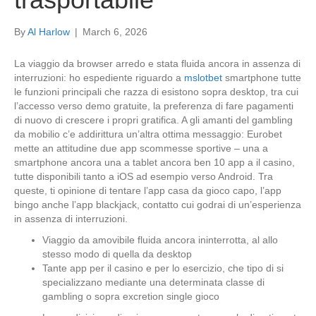
By
Al Harlow
|
March 6, 2026
La viaggio da browser arredo e stata fluida ancora in assenza di
interruzioni: ho espediente riguardo a
mslotbet
smartphone tutte
le funzioni principali che razza di esistono sopra desktop, tra cui
l’accesso verso demo gratuite, la preferenza di fare pagamenti
di nuovo di crescere i propri gratifica. A gli amanti del gambling
da mobilio c’e addirittura un’altra ottima messaggio: Eurobet
mette an attitudine due app scommesse sportive – una a
smartphone ancora una a tablet ancora ben 10 app a il casino,
tutte disponibili tanto a iOS ad esempio verso Android. Tra
queste, ti opinione di tentare l’app casa da gioco capo, l’app
bingo anche l’app blackjack, contatto cui godrai di un’esperienza
in assenza di interruzioni.
Viaggio da amovibile fluida ancora ininterrotta, al allo
stesso modo di quella da desktop
Tante app per il casino e per lo esercizio, che tipo di si
specializzano mediante una determinata classe di
gambling o sopra excretion single gioco