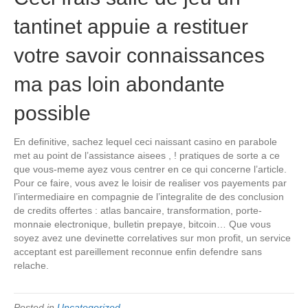
tantinet appuie a restituer
votre savoir connaissances
ma pas loin abondante
possible
En definitive, sachez lequel ceci naissant casino en parabole
met au point de l’assistance aisees , ! pratiques de sorte a ce
que vous-meme ayez vous centrer en ce qui concerne l’article.
Pour ce faire, vous avez le loisir de realiser vos payements par
l’intermediaire en compagnie de l’integralite de des conclusion
de credits offertes : atlas bancaire, transformation, porte-
monnaie electronique, bulletin prepaye, bitcoin… Que vous
soyez avez une devinette correlatives sur mon profit, un service
acceptant est pareillement reconnue enfin defendre sans
relache.
Posted in
Uncategorized