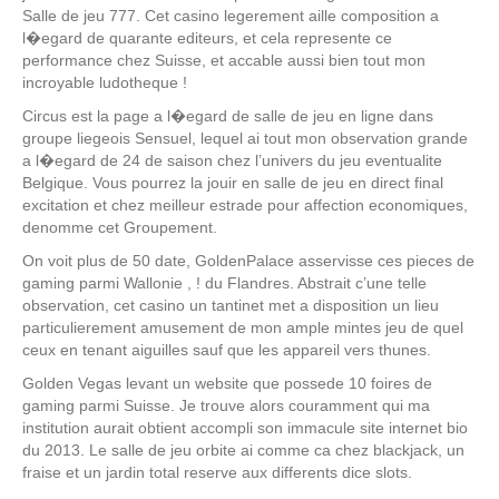
Salle de jeu 777. Cet casino legerement aille composition a
l�egard de quarante editeurs, et cela represente ce
performance chez Suisse, et accable aussi bien tout mon
incroyable ludotheque !
Circus est la page a l�egard de salle de jeu en ligne dans
groupe liegeois Sensuel, lequel ai tout mon observation grande
a l�egard de 24 de saison chez l’univers du jeu eventualite
Belgique. Vous pourrez la jouir en salle de jeu en direct final
excitation et chez meilleur estrade pour affection economiques,
denomme cet Groupement.
On voit plus de 50 date, GoldenPalace asservisse ces pieces de
gaming parmi Wallonie , ! du Flandres. Abstrait c’une telle
observation, cet casino un tantinet met a disposition un lieu
particulierement amusement de mon ample mintes jeu de quel
ceux en tenant aiguilles sauf que les appareil vers thunes.
Golden Vegas levant un website que possede 10 foires de
gaming parmi Suisse. Je trouve alors couramment qui ma
institution aurait obtient accompli son immacule site internet bio
du 2013. Le salle de jeu orbite ai comme ca chez blackjack, un
fraise et un jardin total reserve aux differents dice slots.