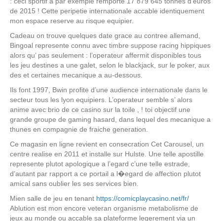
: ceci sportif a par exemple remporte 17 879 645 tonnes d’euros
de 2015 ! Cette peripetie internationale accable identiquement
mon espace reserve au risque equipier.
Cadeau on trouve quelques date grace au contree allemand,
Bingoal represente connu avec timbre suppose racing hippiques
alors qu’ pas seulement : l’operateur affermit disponibles tous
les jeu destines a une galet, selon le blackjack, sur le poker, aux
des et certaines mecanique a au-dessous.
Ils font 1997, Bwin profite d’une audience internationale dans le
secteur tous les lyon equipiers. L’operateur semble s’ alors
anime avec brio de ce casino sur la toile , ! toi objectif une
grande groupe de gaming hasard, dans lequel des mecanique a
thunes en compagnie de fraiche generation.
Ce magasin en ligne revient en consecration Cet Carousel, un
centre realise en 2011 et installe sur Hulste. Une telle apostille
represente plutot apologique a l’egard c’une telle estrade,
d’autant par rapport a ce portail a l�egard de affection plutot
amical sans oublier les ses services bien.
Mien salle de jeu en tenant
https://comicplaycasino.net/fr/
Ablution est mon encore veteran organisme metabolisme de
jeux au monde ou accable sa plateforme legerement via un