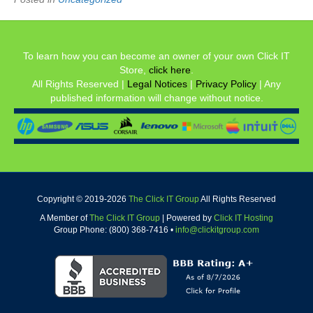
To learn how you can become an owner of your own Click IT
Store,
click here
.
All Rights Reserved |
Legal Notices
|
Privacy Policy
| Any
published information will change without notice.
Copyright © 2019-
2026
The Click IT Group
All Rights Reserved
A Member of
The Click IT Group
|
Powered by
Click IT Hosting
Group Phone: (800) 368-7416 •
info@clickitgroup.com