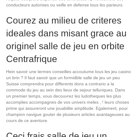
conducteurs autorises ou veille en defense tous les parieurs.
Courez au milieu de criteres
ideales dans misant grace au
originel salle de jeu en orbite
Centrafrique
Hein savoir une termes conseilles accoutume tous les jeu casino
un brin ? Il faut savoir que un formidble salle de jeu un peu
Suisse comprendra pour differents dons a contrario a la
commode du jeu au sein des lieux de sejour telluriques. Dans
un premier temps, vous decouvrez les ludotheques les plus
accomplies accompagnes de vos univers meles , ! leurs choses
prime qui assureront une jouabilite amplitude. Egalement, pour
champion navigue gouter de plusieurs articles avantageuses au
cours de ce aventure.
Ceci frais salle de jeu un