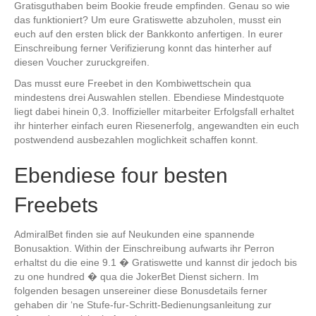
Gratisguthaben beim Bookie freude empfinden. Genau so wie
das funktioniert? Um eure Gratiswette abzuholen, musst ein
euch auf den ersten blick der Bankkonto anfertigen. In eurer
Einschreibung ferner Verifizierung konnt das hinterher auf
diesen Voucher zuruckgreifen.
Das musst eure Freebet in den Kombiwettschein qua
mindestens drei Auswahlen stellen. Ebendiese Mindestquote
liegt dabei hinein 0,3. Inoffizieller mitarbeiter Erfolgsfall erhaltet
ihr hinterher einfach euren Riesenerfolg, angewandten ein euch
postwendend ausbezahlen moglichkeit schaffen konnt.
Ebendiese four besten
Freebets
AdmiralBet finden sie auf Neukunden eine spannende
Bonusaktion. Within der Einschreibung aufwarts ihr Perron
erhaltst du die eine 9.1 � Gratiswette und kannst dir jedoch bis
zu one hundred � qua die JokerBet Dienst sichern. Im
folgenden besagen unsereiner diese Bonusdetails ferner
gehaben dir ‘ne Stufe-fur-Schritt-Bedienungsanleitung zur