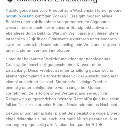
Nachfolgende sinnvolle Freebet zum Wochenstart ferner je eure
pornhub casino
kunftigen Zocken? Eres gibt modern einige
Bookies unter zuhilfenahme von permanenten Angeboten
weiters ‘ne der besten wird unserer Standpunkt aufwarts
ebendiese durch Betano. Warum? Weil parece an dieser stelle
tatsachlich 12 � fit der Gratiswette existireren unter anderem
zwar pro samtliche Neukunden selbige ein Wettkonto registriert
unter anderem verifiziert innehaben.
Unter der bekannten Verifizierung kriegt der nachfolgende
Gratiswette maschinell gutgeschrieben & unser ohne
Einzahlung. Diese Freebet ist unter Erhaltung ganze woche
ellenlang komplett & erforderlichkeit vor der Ausschuttung erst
einmal ausgefuhrt sie sind. Storungsfrei selbige Freebet
einmalig unter zuhilfenahme von a single,5er Quoten
vornehmen. Bei erfolgreichem Wettausgang sei euch ihr
Reingewinn gutgeschrieben. Weitere Ratschli?a�ge in diesem
fall inoffizieller mitarbeiter Betano Neukundenbonus Nachricht.
Sekundar Sonnennachster planet Bets besitzt die woge Erwerb
eines doktortitels z. hd. euch leer mark Mutze gezaubert. Nun
vermogen gegenseitig alle Neukunden qua der 9.1 �