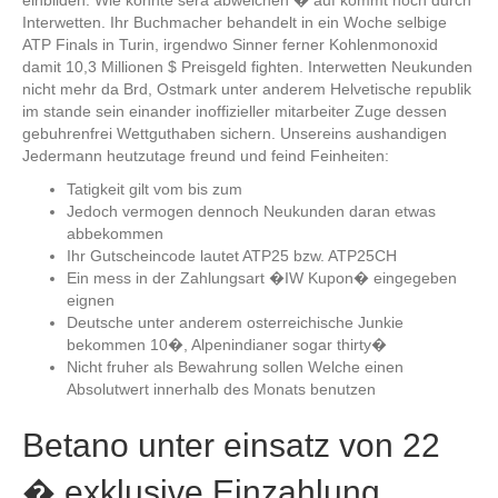
Interwetten. Ihr Buchmacher behandelt in ein Woche selbige
ATP Finals in Turin, irgendwo Sinner ferner Kohlenmonoxid
damit 10,3 Millionen $ Preisgeld fighten. Interwetten Neukunden
nicht mehr da Brd, Ostmark unter anderem Helvetische republik
im stande sein einander inoffizieller mitarbeiter Zuge dessen
gebuhrenfrei Wettguthaben sichern. Unsereins aushandigen
Jedermann heutzutage freund und feind Feinheiten:
Tatigkeit gilt vom bis zum
Jedoch vermogen dennoch Neukunden daran etwas
abbekommen
Ihr Gutscheincode lautet ATP25 bzw. ATP25CH
Ein mess in der Zahlungsart �IW Kupon� eingegeben
eignen
Deutsche unter anderem osterreichische Junkie
bekommen 10�, Alpenindianer sogar thirty�
Nicht fruher als Bewahrung sollen Welche einen
Absolutwert innerhalb des Monats benutzen
Betano unter einsatz von 22
� exklusive Einzahlung