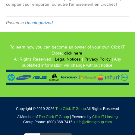
comptant sur emporter, ou autre l’amusement en crochet !
Posted in
Uncategorized
To learn how you can become an owner of your own Click IT
Store,
click here
.
All Rights Reserved |
Legal Notices
|
Privacy Policy
| Any
published information will change without notice.
Copyright © 2019-
2026
The Click IT Group
All Rights Reserved
A Member of
The Click IT Group
|
Powered by
Click IT Hosting
Group Phone: (800) 368-7416 •
info@clickitgroup.com