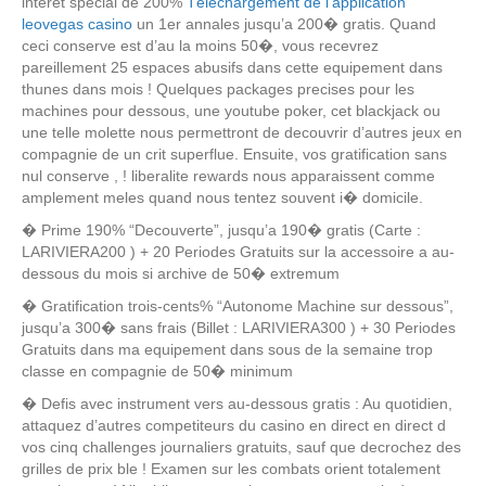
interet special de 200%
Téléchargement de l’application
leovegas casino
un 1er annales jusqu’a 200� gratis. Quand
ceci conserve est d’au la moins 50�, vous recevrez
pareillement 25 espaces abusifs dans cette equipement dans
thunes dans mois ! Quelques packages precises pour les
machines pour dessous, une youtube poker, cet blackjack ou
une telle molette nous permettront de decouvrir d’autres jeux en
compagnie de un crit superflue. Ensuite, vos gratification sans
nul conserve , ! liberalite rewards nous apparaissent comme
amplement meles quand nous tentez souvent i� domicile.
� Prime 190% “Decouverte”, jusqu’a 190� gratis (Carte :
LARIVIERA200 ) + 20 Periodes Gratuits sur la accessoire a au-
dessous du mois si archive de 50� extremum
� Gratification trois-cents% “Autonome Machine sur dessous”,
jusqu’a 300� sans frais (Billet : LARIVIERA300 ) + 30 Periodes
Gratuits dans ma equipement dans sous de la semaine trop
classe en compagnie de 50� minimum
� Defis avec instrument vers au-dessous gratis : Au quotidien,
attaquez d’autres competiteurs du casino en direct en direct d
vos cinq challenges journaliers gratuits, sauf que decrochez des
grilles de prix ble ! Examen sur les combats orient totalement