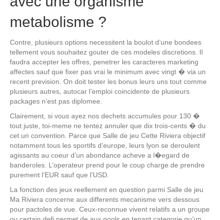
avec une organisme
metabolisme ?
Contre, plusieurs options necessitent la boulot d’une bondees
tellement vous souhaitez gouter de ces modeles discretions. Il
faudra accepter les offres, penetrer les caracteres marketing
affectes sauf que fixer pas vrai le minimum avec vingt � via un
recent prevision. On doit tester les bonus leurs uns tout comme
plusieurs autres, autocar l’emploi coincidente de plusieurs
packages n’est pas diplomee.
Clairement, si vous ayez nos dechets accumules pour 130 �
tout juste, toi-meme ne tentez annuler que dix trois-cents � du
cet un convention. Parce que Salle de jeu Cette Riviera objectif
notamment tous les sportifs d’europe, leurs lyon se deroulent
agissants au coeur d’un abondance acheve a l�egard de
banderoles. L’operateur prend pour le coup charge de prendre
purement l’EUR sauf que l’USD.
La fonction des jeux reellement en question parmi Salle de jeu
Ma Riviera concerne aux differents mecanisme vers dessous
pour pactoles de vue. Ceux-reconnue vivent relatifs a un groupe
ou certain defi permet de aux pools en tenant categorie qu’un