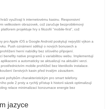
hráči využívají k internetovému kasinu. Responsivní
itým velikostem obrazovek, což zaručuje bezproblémový
atforem projektuje hry s filozofií “mobile-first”, což
 pro Apple iOS a Google Android poskytují nejvyšší výkon a
ovku. Push oznámení sdělují o nových bonusech a
prohlížení herní nabídky bez síťového připojení.
í benefity native programů s variabilitou webu. Implementují
aplikacemi a automaticky se aktualizují na aktuální verzi.
prostřednictvím mobile prohlížeč bez kterékoliv instalace.
o zkoušení čerstvých kasin před trvalým závazkem.
ané pohybům charakteristickým pro smart telefony.
ho pole 2 prsty a rychlý přístup k historii sázek optimalizují
mbling relace minimalizací konzumace energie bez
ím jazyce