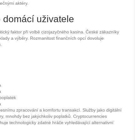
ečnými aktéry.
 domácí uživatele
tický faktor při volbě cizojazyčného kasina. České zákazníky
 vklady a výběry. Rozmanitost finančních opcí dovoluje
.
a
a
poplatek
a
resnímu zpracování a komfortu transakcí. Služby jako digitální
ěry, mnohdy bez jakýchkoliv poplatků. Cryptocurrencies
huje technologicky zdatné hráče vyhledávající alternativní