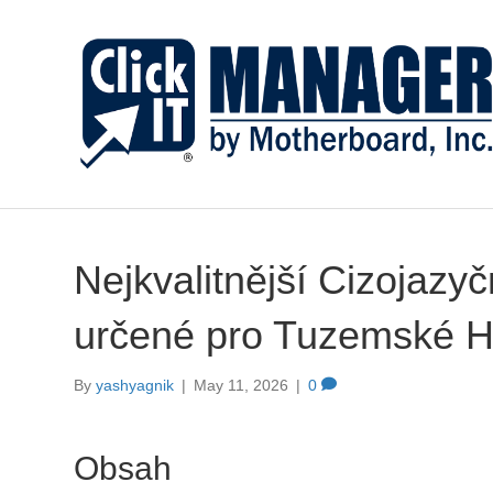
Nejkvalitnější Cizojazy
určené pro Tuzemské H
By
yashyagnik
|
May 11, 2026
|
0
Obsah