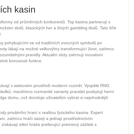
ích kasin
latformy od průměrných konkurentů. Top kasina partnerují s
ství slotů, klasických her a živých gambling titulů. Tato šíře
.
iky pohybujícími se od tradičních ovocných symbolů po
oty lákají na možné velkovýhry transformující život, zatímco
umitelnými pravidly. Aktuální sloty zahrnují inovativní
četné bonusové funkce.
ostávají v webovém prostředí moderní rozměr. Vyspělé RNG
ledků, mezitímco rozmanité varianty pravidel poskytují herní
edge domu, což dovoluje uživatelům vybrat si nejvhodnější
y privátního hraní s realitou fyzického kasina. Expert
m, zatímco hráči sázejí a jednají prostřednictvím
získávají elitní hráče preferující prémiový zážitek s