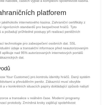
litě nabídek, časech výplat a komplexní spolehlivosti kasina.
ahraničních platforem
 jakéhokoliv internetového kasina. Zahraniční certifikáty z
ní rigorózních standardů pro bezpečnost hráčů. Tyto
ů a požadují průhledné postupy při realizaci peněžních
ací technologie pro zabezpečení osobních dat. SSL
viduální údaje a transakční informace před neautorizovaným
3 aplikuje nad 95% autorizovaných internetových portálů
ákaznických dat.
vodů
ow Your Customer) pro kontrolu identity hráčů. Daný systém
 aktivitami a převáděním peněz. Zákazníci musí obvykle
ti a v konkrétních situacích papíry dokládající způsob nabytí
g vzorce a transakce v reálném čase. Moderní programy
vací protokoly. Zmíněná kroky zajišťují spolehlivost