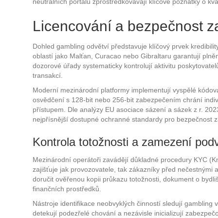
neutrálních portálů zprostředkovávají klíčové poznatky o kva
Licencování a bezpečnost z
Dohled gambling odvětví představuje klíčový prvek kredibility
oblastí jako Malťan, Curacao nebo Gibraltaru garantují plně
dozorové úřady systematicky kontrolují aktivitu poskytovatel
transakcí.
Moderní mezinárodní platformy implementují vyspělé kódov
osvědčení s 128-bit nebo 256-bit zabezpečením chrání indi
přístupem. Dle analýzy EU asociace sázení a sázek z r. 202
nejpřísnější dostupné ochranné standardy pro bezpečnost z
Kontrola totožnosti a zamezení pod
Mezinárodní operátoři zavádějí důkladné procedury KYC (Kn
zajišťuje jak provozovatele, tak zákazníky před nečestnými
doručit ověřenou kopii průkazu totožnosti, dokument o bydliš
finančních prostředků.
Nástroje identifikace neobvyklých činností sledují gamblin
detekují podezřelé chování a nezávisle inicializují zabezpečo