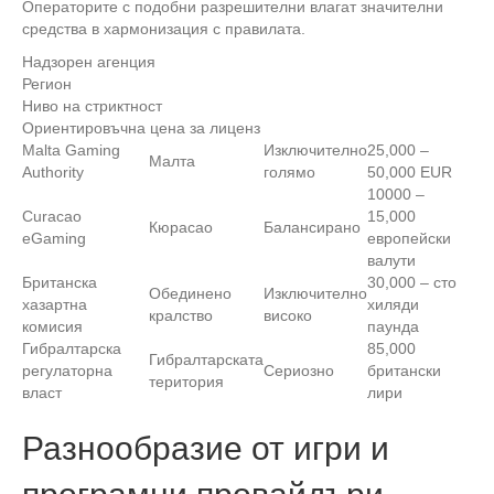
Операторите с подобни разрешителни влагат значителни
средства в хармонизация с правилата.
Надзорен агенция
Регион
Ниво на стриктност
Ориентировъчна цена за лиценз
Malta Gaming
Изключително
25,000 –
Малта
Authority
голямо
50,000 EUR
10000 –
Curacao
15,000
Кюрасао
Балансирано
eGaming
европейски
валути
Британска
30,000 – сто
Обединено
Изключително
хазартна
хиляди
кралство
високо
комисия
паунда
Гибралтарска
85,000
Гибралтарската
регулаторна
Сериозно
британски
територия
власт
лири
Разнообразие от игри и