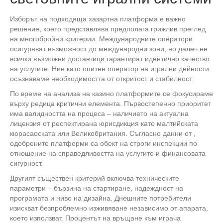
Изборът на подходяща хазартна платформа е важно
решение, което представлява предполага грижлив преглед
на многобройни критерии. Международните оператори
осигуряват възможност до международни зони, но далеч не
всички възможни доставчици гарантират идентично качество
на услугите. Ние като опитен оператор на игрални дейности
осъзнаваме необходимостта от откритост и стабилност.
По време на анализа на казино платформите се фокусираме
върху редица критични елемента. Първостепенно приоритет
има валидността на процеса – наличието на актуална
лицензия от респектирана юрисдикция като малтийската
кюрасаоската или Великобритания. Съгласно данни от ,
одобрените платформи са обект на строги инспекции по
отношение на справедливостта на услугите и финансовата
сигурност.
Другият съществен критерий включва техническите
параметри – бързина на стартиране, надеждност на
програмата и ниво на дизайна. Днешните потребители
изискват безпроблемно изживяване независимо от апарата,
което използват. Процентът на връщане към играча