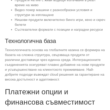
време на живо
Видео покер машини с разнообразни условия и
структури за изплащане
Нишови продукти включително бинго игри, кено и скреч
билети
Състезателни формати с позиции и наградни ресурси
Технологична база
Технологичната основа на глобалните казина се формира на
базата на сложна структура, свързваща продукти от
различни доставчици чрез единна среда. Интеграционните
съединенията осигуряват плавно добавяне на нови продукти
и усъвършенстване на клиентското преживяване. Най-
добрите подходи въвеждат cloud решения за гарантиране на
висока достъпност и адаптивност.
Платежни опции и
финансова съвместимост