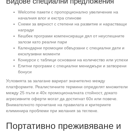
Видове специални предложения
Welcome пакети с пропорционално увеличение на
началния влог и екстра спинове
Схеми за вярност с степени на развитие и нарастващи
награди
Кешбек програми компенсиращи дял от неуспешните
залози като реални пари
Календарни промоции обвързани с специални дати и
ексклузивни моменти
Конкурси с таблици основани на количество или успехи
Елитни програми с специални мениджъри и затворени
бонуси
Условията за залагане варират значително между
платформите. Реалистичните термини определят множители
между 25 пъти и 40x промоционалната стойност, докато
агресивните оферти могат да достигнат 60x или повече.
Внимателното прочитане на правилата и критериите
елиминира проблеми при желания за теглене.
Портативно преживяване и