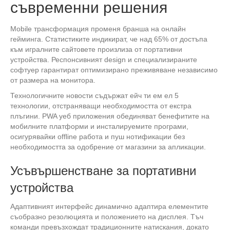
съвременни решения
Mobile трансформация променя бранша на онлайн
гейминга. Статистиките индикират, че над 65% от достъпа
към игралните сайтовете произлиза от портативни
устройства. Респонсивният design и специализираните
софтуер гарантират оптимизирано преживяване независимо
от размера на монитора.
Технологичните новости съдържат ейч ти ем ел 5
технологии, отстраняващи необходимостта от екстра
плъгини. PWA уеб приложения обединяват бенефитите на
мобилните платформи и инсталируемите програми,
осигурявайки offline работа и пуш нотификации без
необходимостта за одобрение от магазини за апликации.
Усъвършенстване за портативни
устройства
Адаптивният интерфейс динамично адаптира елементите
съобразно резолюцията и положението на дисплея. Тъч
команди превъзхождат традиционните натискания, докато