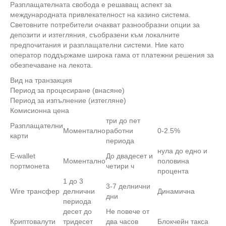
Разплащателната свобода е решаващ аспект за
международната привлекателност на казино система.
Световните потребители очакват разнообразни опции за
депозити и изтегляния, съобразени към локалните
предпочитания и разплащателни системи. Ние като
оператор поддържаме широка гама от платежни решения за
обезпечаване на лекота.
Вид на транзакция
Период за процесиране (внасяне)
Период за изпълнение (изтегляне)
Комисионна цена
три до пет
Разплащателни
Моментално
работни
0-2.5%
карти
периода
нула до едно и
E-wallet
До двадесет и
Моментално
половина
портмонета
четири ч
процента
1 до 3
3-7 делнични
Wire трансфер
делнични
Динамична
дни
периода
десет до
Не повече от
Криптовалути
тридесет
два часов
Блокчейн такса