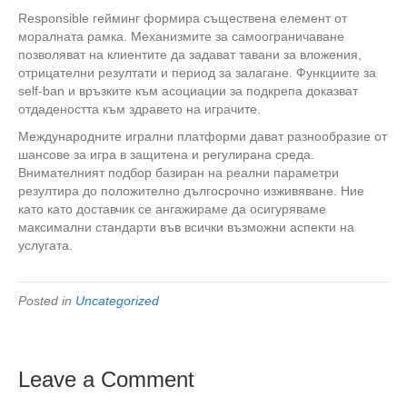
Responsible гейминг формира съществена елемент от
моралната рамка. Механизмите за самоограничаване
позволяват на клиентите да задават тавани за вложения,
отрицателни резултати и период за залагане. Функциите за
self-ban и връзките към асоциации за подкрепа доказват
отдадеността към здравето на играчите.
Международните игрални платформи дават разнообразие от
шансове за игра в защитена и регулирана среда.
Внимателният подбор базиран на реални параметри
резултира до положително дългосрочно изживяване. Ние
като като доставчик се ангажираме да осигуряваме
максимални стандарти във всички възможни аспекти на
услугата.
Posted in
Uncategorized
Leave a Comment