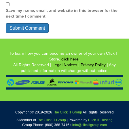
Save my name, email, and website in this browser for the
next time I comment.
To learn how you can become an owner of your own Click IT
Store,
click here
.
All Rights Reserved |
Legal Notices
|
Privacy Policy
| Any
published information will change without notice.
Copyright © 2019-
2026
The Click IT Group
All Rights Reserved
A Member of
The Click IT Group
|
Powered by
Click IT Hosting
Group Phone: (800) 368-7416 •
info@clickitgroup.com