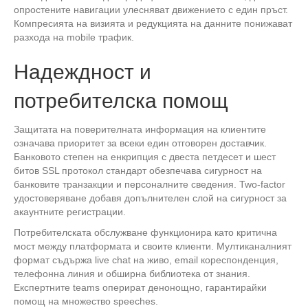
опростените навигации улесняват движението с един пръст.
Компресията на визията и редукцията на данните понижават
разхода на mobile трафик.
Надеждност и
потребителска помощ
Защитата на поверителната информация на клиентите
означава приоритет за всеки един отговорен доставчик.
Банковото степен на енкрипция с двеста петдесет и шест
битов SSL протокол стандарт обезпечава сигурност на
банковите транзакции и персоналните сведения. Two-factor
удостоверяване добавя допълнителен слой на сигурност за
акаунтните регистрации.
Потребителската обслужване функционира като критична
мост между платформата и своите клиенти. Мултиканалният
формат съдържа live chat на живо, email кореспонденция,
телефонна линия и обширна библиотека от знания.
Експертните teams оперират денонощно, гарантирайки
помощ на множество speeches.