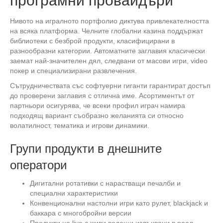
програмни провайдъри
Нивото на игралното портфолио диктува привлекателността
на всяка платформа. Челните глобални казина поддържат
библиотеки с безброй продукти, класифицирани в
разнообразни категории. Автоматните заглавия класически
заемат най-значителен дял, следвани от масови игри, video
покер и специализирани развлечения.
Сътрудничествата със софтуерни гиганти гарантират достъп
до проверени заглавия с отлична име. Асортиментът от
партньори осигурява, че всеки профил играч намира
подходящ вариант съобразно желанията си относно
волатилност, тематика и игрови динамики.
Групи продукти в днешните
оператори
Дигитални ротативки с нарастващи печалби и
специални характеристики
Конвенционални настолни игри като рулет, blackjack и
баккара с многобройни версии
Продукти на live с живи водещи излъчвани в реал