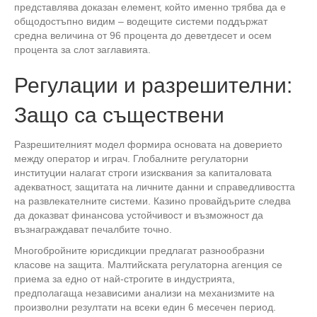
представлява доказан елемент, който именно трябва да е
общодостъпно видим – водещите системи поддържат
средна величина от 96 процента до деветдесет и осем
процента за слот заглавията.
Регулации и разрешителни:
Защо са съществени
Разрешителният модел формира основата на доверието
между оператор и играч. Глобалните регулаторни
институции налагат строги изисквания за капиталовата
адекватност, защитата на личните данни и справедливостта
на развлекателните системи. Казино провайдърите следва
да доказват финансова устойчивост и възможност да
възнаграждават печалбите точно.
Многобройните юрисдикции предлагат разнообразни
класове на защита. Малтийската регулаторна агенция се
приема за едно от най-строгите в индустрията,
предполагаща независими анализи на механизмите на
произволни резултати на всеки един 6 месечен период.