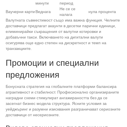
минути
период
Не се се
Ваучерни карти
Веднага
нула процента
налага
Валутната съвместимост също има важна функция. Челните
доставчици предлагат акаунти в десетки парични единици,
елиминирайки съкращения от валутни котировки и
добавъчни такси. Включването на дигитални валути
осигурява още едно степен на дискретност и темп на
транзакциите.
Промоции и специални
предложения
Бонусната стратегия на глобалните платформи балансира
атрактивност и стабилност. Професионално организираните
наградни схеми стимулират ангажираността без да се
засегнат бизнес модела структура. Ясните условия за
уейджъринг и разумни изисквания разграничават сериозните
доставчици от несериозните.