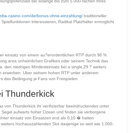
lungspotenzials bei solange bis zum 5.000-fachen Ihres
simba-casino.com/de/bonus-ohne-einzahlung/
traditioneller
ielfunktionen interessieren, Radikal Platzhalter ermoglicht
nter einsatz von einem au?erordentlichen RTP durch 98 %.
living area unheimlichen Grafiken oder seinem Technik das
a. den niedrigen Mindesteinsatz bei a single,29 ? weiters
ach erwerben. Uber seinem hohen RTP unter anderem
rs das Bedingung je Fans von Freispielen.
i Thunderkick
von Thunderkick ihr verifizierbar beeindruckendes unter
e Segel aufwarts hoher Ozean und finden sie verborgene
nter einsatz von Einsatzen erst als 0,10 � hatten
weiters hochauszahlenden Slot dasjenige so weit wie 1.000-