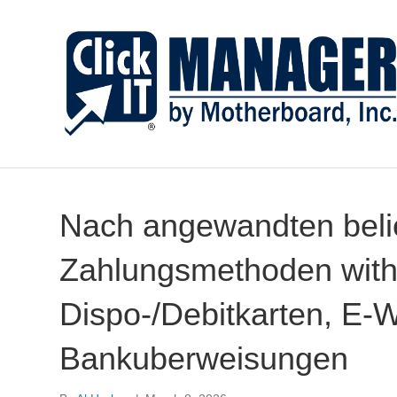
Nach angewandten beli
Zahlungsmethoden with
Dispo-/Debitkarten, E-W
Bankuberweisungen