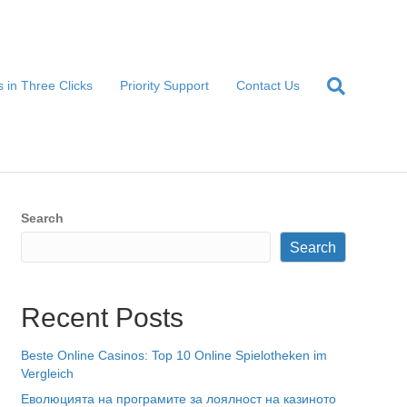
 in Three Clicks
Priority Support
Contact Us
Search
Search
Recent Posts
Beste Online Casinos: Top 10 Online Spielotheken im
Vergleich
Еволюцията на програмите за лоялност на казиното