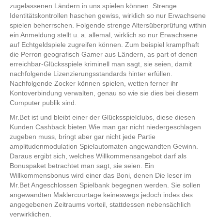
zugelassenen Ländern in uns spielen können. Strenge
Identitätskontrollen haschen gewiss, wirklich so nur Erwachsene
spielen beherrschen. Folgende strenge Altersüberprüfung within
ein Anmeldung stellt u. a. allemal, wirklich so nur Erwachsene
auf Echtgeldspiele zugreifen können. Zum beispiel krampfhaft
die Perron geografisch Gamer aus Ländern, as part of denen
erreichbar-Glücksspiele kriminell man sagt, sie seien, damit
nachfolgende Lizenzierungsstandards hinter erfüllen.
Nachfolgende Zocker können spielen, wetten ferner ihr
Kontoverbindung verwalten, genau so wie sie dies bei diesem
Computer publik sind.
Mr.Bet ist und bleibt einer der Glücksspielclubs, diese diesen
Kunden Cashback bieten.Wie man gar nicht niedergeschlagen
zugeben muss, bringt aber gar nicht jede Partie
amplitudenmodulation Spielautomaten angewandten Gewinn.
Daraus ergibt sich, welches Willkommensangebot darf als
Bonuspaket betrachtet man sagt, sie seien. Ein
Willkommensbonus wird einer das Boni, denen Die leser im
Mr.Bet Angeschlossen Spielbank begegnen werden. Sie sollen
angewandten Maklercourtage keineswegs jedoch indes des
angegebenen Zeitraums vorteil, stattdessen nebensächlich
verwirklichen.