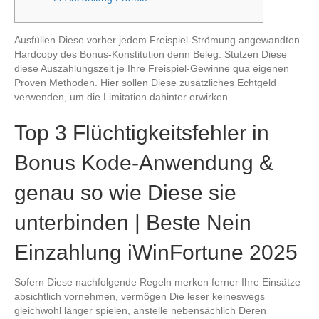
Ausfüllen Diese vorher jedem Freispiel-Strömung angewandten
Hardcopy des Bonus-Konstitution denn Beleg. Stutzen Diese
diese Auszahlungszeit je Ihre Freispiel-Gewinne qua eigenen
Proven Methoden.
Hier sollen Diese zusätzliches Echtgeld
verwenden, um die Limitation dahinter erwirken.
Top 3 Flüchtigkeitsfehler in
Bonus Kode-Anwendung &
genau so wie Diese sie
unterbinden | Beste Nein
Einzahlung iWinFortune 2025
Sofern Diese nachfolgende Regeln merken ferner Ihre Einsätze
absichtlich vornehmen, vermögen Die leser keineswegs
gleichwohl länger spielen, anstelle nebensächlich Deren