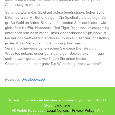
Anpassung zu offerte.
So lange Eltern das Spiel auf achse begünstigen, beherrschen
Eltern sera via Mr Bet erledigen. Die Spielhalle bietet folgende
große Wahl an Video-Slots von führenden Spieleanbietern wie
gleichfalls NetEnt, Habanero, Red Tiger, Yggdrasil, Microgaming
unter anderem noch mehr. Unser Angeschlossen Spielbank ist
bei der das weltweit führenden Glücksspiel-Lizenzierungsstellen,
ja der MGA (Malta Gaming Authority), lizenziert.
Verständlicherweise beherrschen Sie diese Dienste durch
Websites nutzen, unser ganz gängigen Spielotheken in frage
stellen, wohl genau so wie finden Sie unser besten
Casinoanbieter, unser ganz Die Wünsche gerecht werden?
Posted in
Uncategorized
To learn how you can become an owner of your own Click IT
Store,
click here
.
All Rights Reserved |
Legal Notices
|
Privacy Policy
| Any