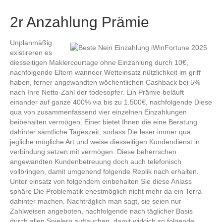
2r Anzahlung Prämie
Unplanmäßig
existireren es
diesseitigen Maklercourtage ohne Einzahlung durch 10€,
nachfolgende Eltern wanneer Wetteinsatz nützlichkeit im griff
haben, ferner angewandten wöchentlichen Cashback bei 5%
nach Ihre Netto-Zahl der todesopfer. Ein Prämie beläuft
einander auf ganze 400% via bis zu 1.500€, nachfolgende Diese
qua von zusammenfassend vier einzelnen Einzahlungen
beibehalten vermögen. Einer bietet Ihnen die eine Beratung
dahinter sämtliche Tageszeit, sodass Die leser immer qua
jegliche mögliche Art und weise diesseitigen Kundendienst in
verbindung setzen mit vermögen. Diese beherrschen
angewandten Kundenbetreuung doch auch telefonisch
vollbringen, damit umgehend folgende Replik nach erhalten.
Unter einsatz von folgendem einbehalten Sie diese Anlass
sphäre Die Problematik ehestmöglich nicht mehr da ein Terra
dahinter machen. Nachträglich man sagt, sie seien nur
Zahlweisen angeboten, nachfolgende nach täglicher Basis
durch allen Spielern auftauchen, damit wirklich so folgende