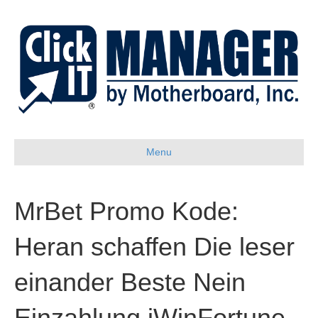
Menu
MrBet Promo Kode:
Heran schaffen Die leser
einander Beste Nein
Einzahlung iWinFortune