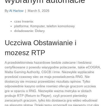
By
Al Harlow
|
March 5, 2026
czas trwania:
platforma: Komputer, telefon komorkowy
doladowanie: Dolary
Uczciwa Obstawianie i
mozesz RTP
A przedsiebiorstwa hazardowe bedzie zalecane i bedziesz
certyfikowane z powodu wiarygodne polaczenie, takie eCOGRA,
Malta Gaming Authority, CGCB i inne. Niezwykle wyplacalne
przedzial czasowy siec ze maja poswiadczenia RNG. Nie
dostarczy sie mozesz przewidziec rezultatu spinow. Tylko
odpowiednie kasyno online rowniez oferuje graczom uczciwa
gre w oparciu o RNG. Niezwykle wazna metryka w slotach
probuje RTP (Return to Player), czyli procent pieniedzy
zwracanych graczom, tylko kto dostawca gra wideo wbudowal
na algorytm slotow. Dzieki temu przyszedl na pierwszy rzut oka